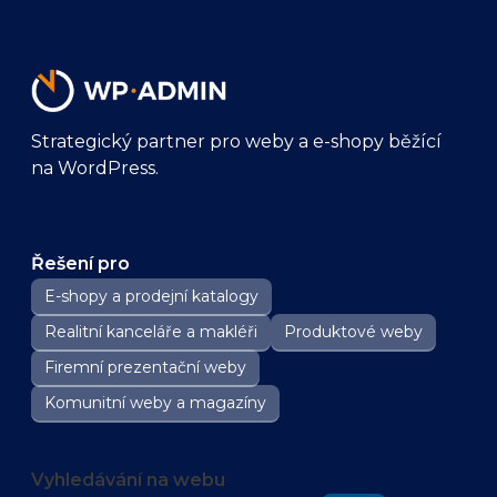
Strategický partner pro weby a e-shopy běžící
na WordPress.
Řešení pro
E-shopy a prodejní katalogy
Realitní kanceláře a makléři
Produktové weby
Firemní prezentační weby
Komunitní weby a magazíny
Vyhledávání na webu