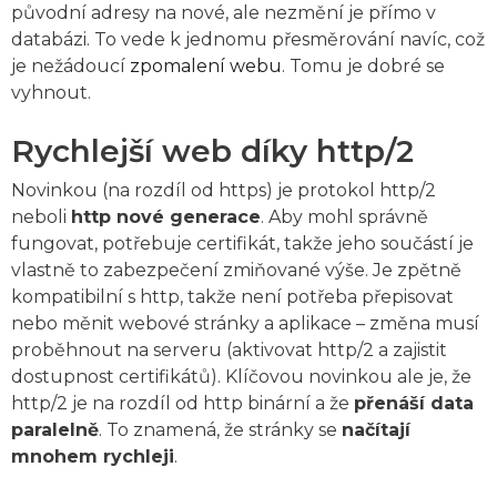
původní adresy na nové, ale nezmění je přímo v
databázi. To vede k jednomu přesměrování navíc, což
je nežádoucí
zpomalení webu
. Tomu je dobré se
vyhnout.
Rychlejší web díky http/2
Novinkou (na rozdíl od https) je protokol http/2
neboli
http nové generace
. Aby mohl správně
fungovat, potřebuje certifikát, takže jeho součástí je
vlastně to zabezpečení zmiňované výše. Je zpětně
kompatibilní s http, takže není potřeba přepisovat
nebo měnit webové stránky a aplikace – změna musí
proběhnout na serveru (aktivovat http/2 a zajistit
dostupnost certifikátů). Klíčovou novinkou ale je, že
http/2 je na rozdíl od http binární a že
přenáší data
paralelně
. To znamená, že stránky se
načítají
mnohem rychleji
.