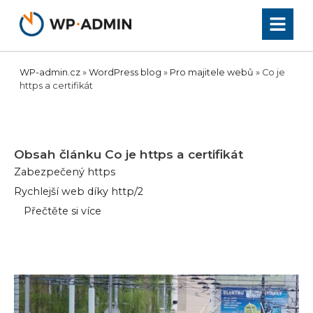
Přeskočit
na
obsah
WP-admin.cz
»
WordPress blog
»
Pro majitele webů
»
Co je
https a certifikát
Obsah článku
Co je https a certifikát
Zabezpečený https
Rychlejší web díky http/2
Přečtěte si více