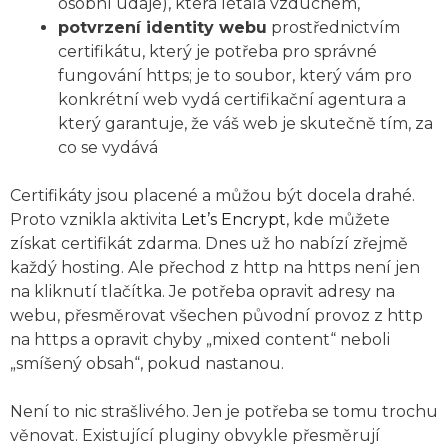
osobní údaje), která létala vzduchem,
potvrzení identity webu
prostřednictvím
certifikátu, který je potřeba pro správné
fungování https; je to soubor, který vám pro
konkrétní web vydá certifikační agentura a
který garantuje, že váš web je skutečně tím, za
co se vydává
Certifikáty jsou placené a můžou být docela drahé.
Proto vznikla aktivita
Let’s Encrypt
, kde můžete
získat certifikát zdarma. Dnes už ho nabízí zřejmě
každý hosting. Ale přechod z http na https není jen
na kliknutí tlačítka. Je potřeba opravit adresy na
webu, přesměrovat všechen původní provoz z http
na https a opravit chyby „mixed content“ neboli
„smíšený obsah“, pokud nastanou.
Není to nic strašlivého. Jen je potřeba se tomu trochu
věnovat. Existující pluginy obvykle přesměrují