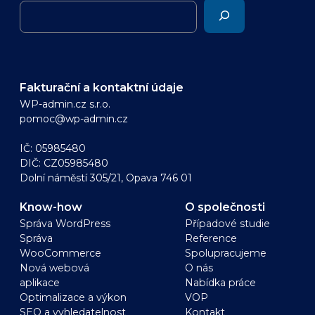
Fakturační a kontaktní údaje
WP-admin.cz s.r.o.
pomoc@wp-admin.cz
IČ: 05985480
DIČ: CZ05985480
Dolní náměstí 305/21, Opava 746 01
Know-how
O společnosti
Správa WordPress
Případové studie
Správa
Reference
WooCommerce
Spolupracujeme
Nová webová
O nás
aplikace
Nabídka práce
Optimalizace a výkon
VOP
SEO a vyhledatelnost
Kontakt