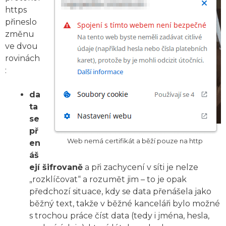
https
přineslo
změnu
ve dvou
rovinách
:
da
ta
se
př
Web nemá certifikát a běží pouze na http
en
áš
ejí šifrovaně
a při zachycení v síti je nelze
„rozklíčovat“ a rozumět jim – to je opak
předchozí situace, kdy se data přenášela jako
běžný text, takže v běžné kanceláři bylo možné
s trochou práce číst data (tedy i jména, hesla,