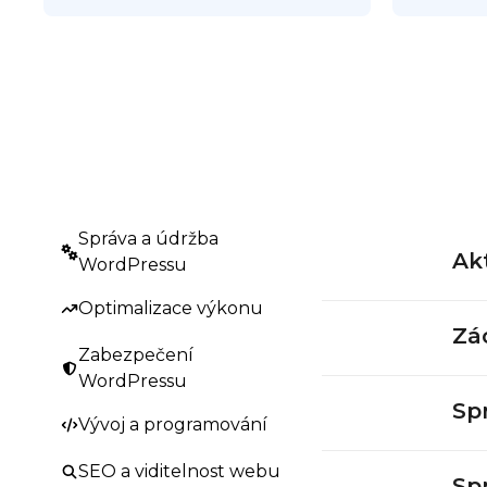
Správa a údržba
Ak
WordPressu
Optimalizace výkonu
Zá
Zabezpečení
WordPressu
Sp
Vývoj a programování
SEO a viditelnost webu
Sp