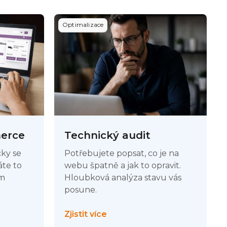
Optimalizace
erce
Technický audit
cky se
Potřebujete popsat, co je na
áte to
webu špatně a jak to opravit.
ím
Hloubková analýza stavu vás
posune.
Zjistit více