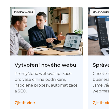
Tvorba webu
Dlouhodobá
Vytvoření nového webu
Správ
Promyšlená webová aplikace
Chcete s
pro vaše online podnikání,
busines
napojené procesy, automatizace
Jsme vá
a SEO.
webmast
Zjistit více
Zjistit v