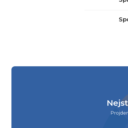
Sp
Nejst
Projdem