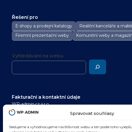
Řešení pro
E-shopy a prodejní katalogy
Realitní kanceláře a maklé
Firemní prezentační weby
Komunitní weby a magazí
Vyhledávání na webu
Fakturační a kontaktní údaje
WP-admin.cz s.r.o.
pomoc@wp-admin.cz
Spravovat souhlasy
IČ: 05985480
Sledujeme a vyhodnocujeme návštěvnost webu a ten podle toho vylepšu
DIČ: CZ05985480