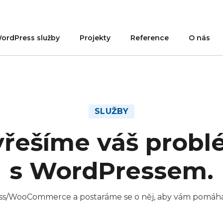
ordPress služby
Projekty
Reference
O nás
SLUŽBY
řešíme váš prob
s WordPressem.
/WooCommerce a postaráme se o něj, aby vám pomáhal 