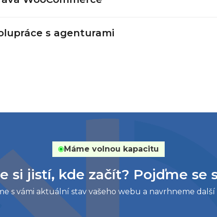
olupráce s agenturami
Máme volnou kapacitu
e si jistí, kde začít? Pojďme se s
e s vámi aktuální stav vašeho webu a navrhneme další