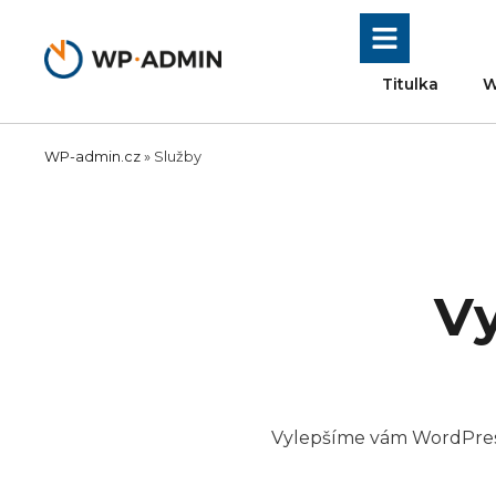
Přeskočit
na
obsah
Titulka
W
WP-admin.cz
»
Služby
Vy
Vylepšíme vám WordPress