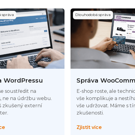
 správa
Dlouhodobá správa
a WordPressu
Správa WooComm
e soustředit na
E-shop roste, ale techni
s, ne na údržbu webu.
vše komplikuje a nestíh
š zkušený externí
vše udržovat. Máme s t
er.
zkušenosti.
íce
Zjistit více