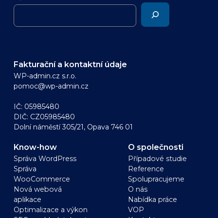
Fakturační a kontaktní údaje
WP-admin.cz s.r.o.
pomoc@wp-admin.cz
IČ: 05985480
DIČ: CZ05985480
Dolní náměstí 305/21, Opava 746 01
Know-how
O společnosti
Správa WordPress
Případové studie
Správa
Reference
WooCommerce
Spolupracujeme
Nová webová
O nás
aplikace
Nabídka práce
Optimalizace a výkon
VOP