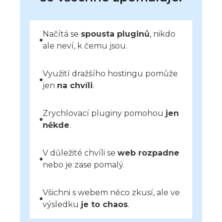
Načítá se
spousta pluginů
, nikdo
ale neví, k čemu jsou.
Využití dražšího hostingu pomůže
jen
na chvíli
.
Zrychlovací pluginy pomohou
jen
někde
.
V důležité chvíli se
web rozpadne
nebo je zase pomalý.
Všichni s webem něco zkusí, ale ve
výsledku
je to chaos
.