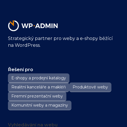
Strategický partner pro weby a e-shopy běžící
na WordPress.
Řešení pro
E-shopy a prodejní katalogy
Realitní kanceláře a makléři
Produktové weby
Firemní prezentační weby
Komunitní weby a magazíny
Vyhledávání na webu