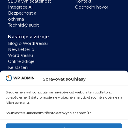
SEO a vyhledatelnost
Kontakt
Integrace AI
Obchodní hovor
Bezpečnost a
ochrana
Technický audit
Nástroje a zdroje
Blog o WordPressu
Newsletter o
WordPressu
Online zdroje
Ke stažení
WordPress
WooCommerce
Spravovat souhlasy
Zrychlení WordPressu
Zrychlení
WordPress a AI
WooCommerce
WordPress a SEO
WooCommerce a AI
Sledujeme a vyhodnocujeme návštěvnost webu a ten podle toho
vylepšujeme. S daty pracujeme v obecné analytické rovině a dbáme na
WordPress
WooCommerce a
jejich ochranu.
bezpečnost
SEO
WordPress marketing
WooCommerce a
Souhlasíte s ukládáním těchto datových záznamů?
integrace