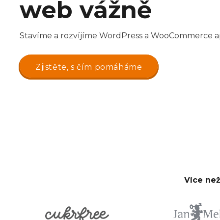
web vážně
Stavíme a rozvíjíme WordPress a WooCommerce ap
Zjistěte, s čím pomáháme
Více než