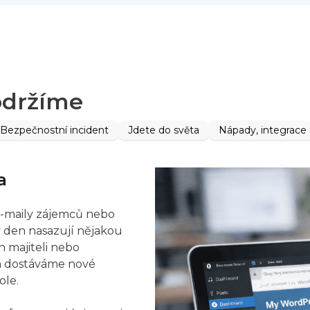
podržíme
Bezpečnostní incident
Jdete do světa
Nápady, integrace a
a
e-maily zájemců nebo
ý den nasazují nějakou
ch majiteli nebo
 dostáváme nové
ole.