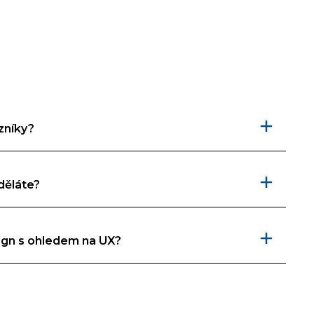
zníky?
děláte?
ign s ohledem na UX?