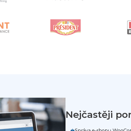
Nejčastěji 
Správa e-shopu WooC