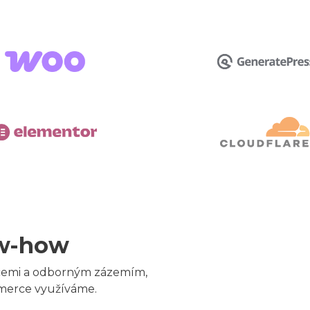
ow-how
zacemi a odborným zázemím,
mmerce využíváme.