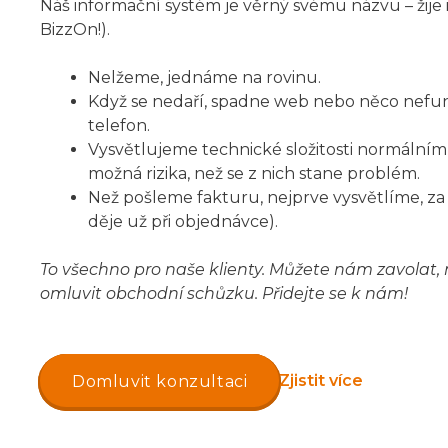
Náš informační systém je věrný svému názvu – žije
BizzOn!).
Nelžeme, jednáme na rovinu.
Když se nedaří, spadne web nebo něco nefu
telefon.
Vysvětlujeme technické složitosti normální
možná rizika, než se z nich stane problém.
Než pošleme fakturu, nejprve vysvětlíme, za 
děje už při objednávce).
To všechno pro naše klienty. Můžete nám zavolat, 
omluvit obchodní schůzku. Přidejte se k nám!
Zjistit více
Domluvit konzultaci