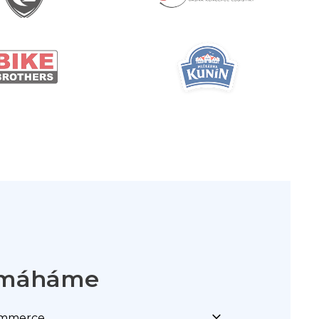
pomáháme
ommerce