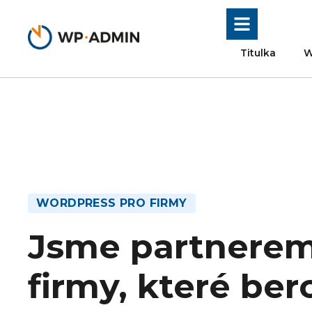
Přeskočit
na
obsah
Titulka
W
WORDPRESS PRO FIRMY
Jsme partnerem
firmy, které ber