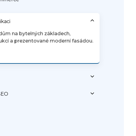
kaci
dům na bytelných základech,
ukcí a prezentované moderní fasádou.
 SEO