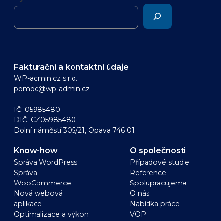
Fakturační a kontaktní údaje
WP-admin.cz s.r.o.
pomoc@wp-admin.cz
IČ: 05985480
DIČ: CZ05985480
Dolní náměstí 305/21, Opava 746 01
Know-how
O společnosti
Správa WordPress
Případové studie
Správa
Reference
WooCommerce
Spolupracujeme
Nová webová
O nás
aplikace
Nabídka práce
Optimalizace a výkon
VOP