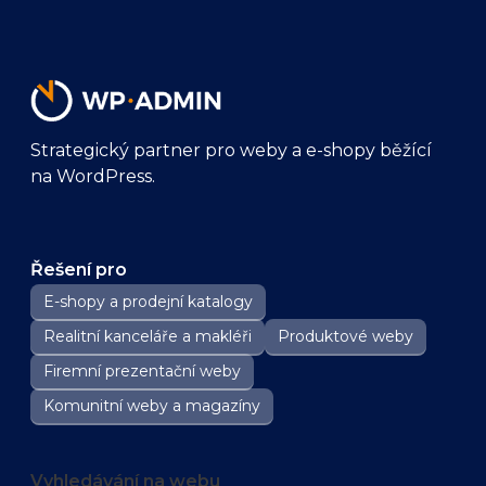
Strategický partner pro weby a e-shopy běžící
na WordPress.
Řešení pro
E-shopy a prodejní katalogy
Realitní kanceláře a makléři
Produktové weby
Firemní prezentační weby
Komunitní weby a magazíny
Vyhledávání na webu