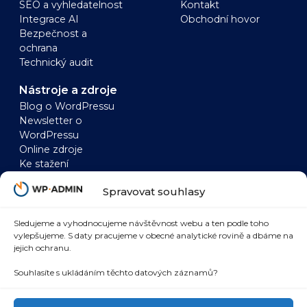
SEO a vyhledatelnost
Kontakt
Integrace AI
Obchodní hovor
Bezpečnost a
ochrana
Technický audit
Nástroje a zdroje
Blog o WordPressu
Newsletter o
WordPressu
Online zdroje
Ke stažení
WordPress
WooCommerce
Spravovat souhlasy
Zrychlení WordPressu
Zrychlení
WordPress a AI
WooCommerce
WordPress a SEO
WooCommerce a AI
Sledujeme a vyhodnocujeme návštěvnost webu a ten podle toho
vylepšujeme. S daty pracujeme v obecné analytické rovině a dbáme na
WordPress
WooCommerce a
jejich ochranu.
bezpečnost
SEO
WordPress marketing
WooCommerce a
Souhlasíte s ukládáním těchto datových záznamů?
integrace