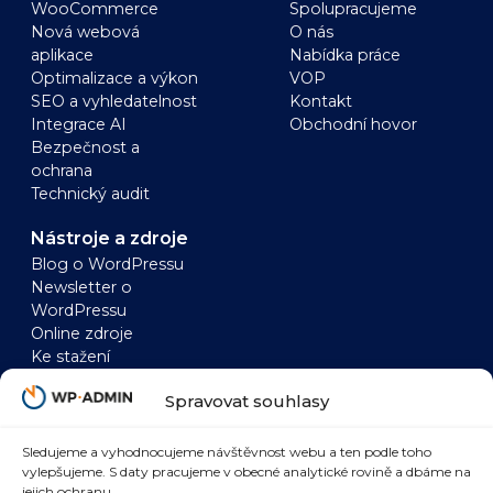
WooCommerce
Spolupracujeme
Nová webová
O nás
aplikace
Nabídka práce
Optimalizace a výkon
VOP
SEO a vyhledatelnost
Kontakt
Integrace AI
Obchodní hovor
Bezpečnost a
ochrana
Technický audit
Nástroje a zdroje
Blog o WordPressu
Newsletter o
WordPressu
Online zdroje
Ke stažení
WordPress
WooCommerce
Spravovat souhlasy
Zrychlení WordPressu
Zrychlení
WordPress a AI
WooCommerce
WordPress a SEO
WooCommerce a AI
Sledujeme a vyhodnocujeme návštěvnost webu a ten podle toho
vylepšujeme. S daty pracujeme v obecné analytické rovině a dbáme na
WordPress
WooCommerce a
jejich ochranu.