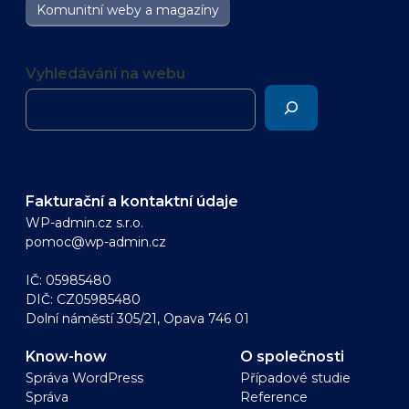
Komunitní weby a magazíny
Vyhledávání na webu
Fakturační a kontaktní údaje
WP-admin.cz s.r.o.
pomoc@wp-admin.cz
IČ: 05985480
DIČ: CZ05985480
Dolní náměstí 305/21, Opava 746 01
Know-how
O společnosti
Správa WordPress
Případové studie
Správa
Reference