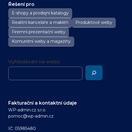
Řešení pro
E-shopy a prodejní katalogy
Realitní kanceláře a makléři
Produktové weby
Firemní prezentační weby
Komunitní weby a magazíny
Vyhledávání na webu
Fakturační a kontaktní údaje
WP-admin.cz s.r.o.
pomoc@wp-admin.cz
IČ: 05985480