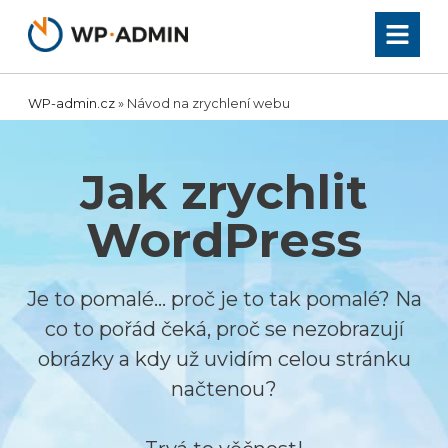
Přeskočit
na
obsah
WP-admin.cz
»
Návod na zrychlení webu
Jak zrychlit
WordPress
Je to pomalé… proč je to tak pomalé? Na
co to pořád čeká, proč se nezobrazují
obrázky a kdy už uvidím celou stránku
načtenou?