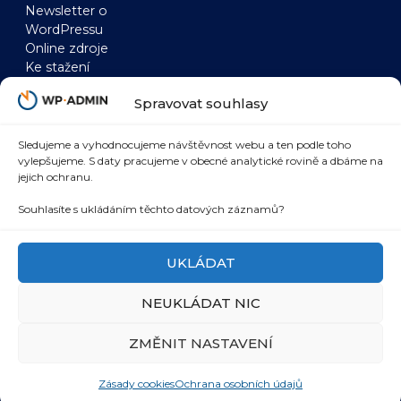
Newsletter o
WordPressu
Online zdroje
Ke stažení
WordPress
WooCommerce
Spravovat souhlasy
Zrychlení WordPressu
Zrychlení
WordPress a AI
WooCommerce
WordPress a SEO
WooCommerce a AI
Sledujeme a vyhodnocujeme návštěvnost webu a ten podle toho
vylepšujeme. S daty pracujeme v obecné analytické rovině a dbáme na
WordPress
WooCommerce a
jejich ochranu.
bezpečnost
SEO
WordPress marketing
WooCommerce a
Souhlasíte s ukládáním těchto datových záznamů?
integrace
UKLÁDAT
NEUKLÁDAT NIC
© 2026 WP-admin.cz
Zpracování osobních údajů
ZMĚNIT NASTAVENÍ
Zásady cookies
Zásady cookies
Ochrana osobních údajů