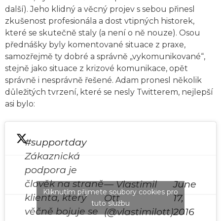
další). Jeho klidný a věcný projev s sebou přinesl
zkušenost profesionála a dost vtipných historek,
které se skutečně staly (a není o ně nouze). Osou
přednášky byly komentované situace z praxe,
samozřejmě ty dobré a správně „vykomunikované“,
stejně jako situace z krizové komunikace, opět
správně i nesprávně řešené. Adam pronesl několik
důležitých tvrzení, které se nesly Twitterem, nejlepší
asi bylo:
#supportday
Zákaznická
podpora je
člověk na straně
— Vlastimil
June
Kliknutím přijmete soubory cookies pro
klienta, který
Ott
17,
tuto službu
věčně bojuje se
(@vlastimilott)
2016