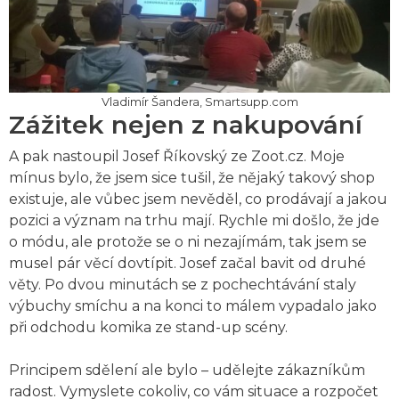
Vladimír Šandera, Smartsupp.com
Zážitek nejen z nakupování
A pak nastoupil Josef Říkovský ze Zoot.cz. Moje
mínus bylo, že jsem sice tušil, že nějaký takový shop
existuje, ale vůbec jsem nevěděl, co prodávají a jakou
pozici a význam na trhu mají. Rychle mi došlo, že jde
o módu, ale protože se o ni nezajímám, tak jsem se
musel pár věcí dovtípit. Josef začal bavit od druhé
věty. Po dvou minutách se z pochechtávání staly
výbuchy smíchu a na konci to málem vypadalo jako
při odchodu komika ze stand-up scény.
Principem sdělení ale bylo – udělejte zákazníkům
radost. Vymyslete cokoliv, co vám situace a rozpočet