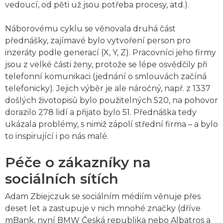
vedoucí, od pěti už jsou potřeba procesy, atd.).
Náborovému cyklu se věnovala druhá část
přednášky, zajímavé bylo vytvoření person pro
inzeráty podle generací (X, Y, Z). Pracovníci jeho firmy
jsou z velké části ženy, protože se lépe osvědčily při
telefonní komunikaci (jednání o smlouvách začíná
telefonicky). Jejich výběr je ale náročný, např. z 1337
došlých životopisů bylo použitelných 520, na pohovor
dorazilo 278 lidí a přijato bylo 51. Přednáška tedy
ukázala problémy, s nimiž zápolí střední firma – a bylo
to inspirující i po nás malé.
Péče o zákazníky na
sociálních sítích
Adam Zbiejczuk se sociálním médiím věnuje přes
deset let a zastupuje v nich mnohé značky (dříve
mBank, nyní BMW Česká republika nebo Albatros a