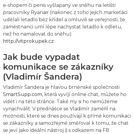
e-shopem či penis vyšlapaný ve sněhu na letišti
pracovníky Ryanair (nakonec z toho jejich markeťáci
udělali letadlo bez křídel a omluvili se veřejnosti, že
zaměstnanci umí lépe nachystat letadlo k odletu,
než ho namalovat do sněhu).
http://vitprokupek.cz
Jak bude vypadat
komunikace se zákazníky
(Vladimír Šandera)
Vladimír Šandera je hlavou brněnské společnosti
SmartSupp.com
, která vyvíjí online chat, můžete ho
vidět i na této stránce. Také my si ho nemůžeme
vynachválit. V přednášce se Vladimír zaměřil na
možnosti, které se dnes používají k přímé komunikaci
se zákazníky a samozřejmě směřoval k tomu, že chat
se jeví jako ideální nástroj (i s odkazem na FB