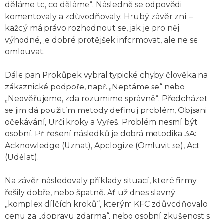
děláme to, co děláme“. Následně se odpovědi
komentovaly a zdůvodňovaly. Hrubý závěr zní –
každý má právo rozhodnout se, jak je pro něj
výhodné, je dobré protějšek informovat, ale ne se
omlouvat.
Dále pan Prokůpek vybral typické chyby člověka na
zákaznické podpoře, např. „Neptáme se“ nebo
„Neověřujeme, zda rozumíme správně“. Předcházet
se jim dá použitím metody definuj problém, Objsani
očekávání, Urči kroky a Vyřeš. Problém nesmí být
osobní. Při řešení následků je dobrá metodika 3A:
Acknowledge (Uznat), Apologize (Omluvit se), Act
(Udělat).
Na závěr následovaly příklady situací, které firmy
řešily dobře, nebo špatně. Ať už dnes slavný
„komplex dílčích kroků“, kterým KFC zdůvodňovalo
cenu za „dopravu zdarma“, nebo osobní zkušenost s