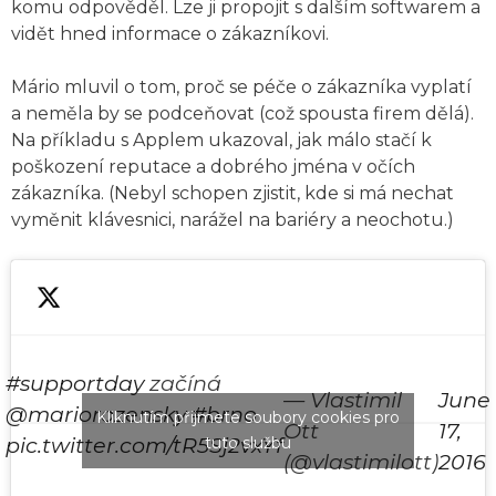
komu odpověděl. Lze ji propojit s dalším softwarem a
vidět hned informace o zákazníkovi.
Mário mluvil o tom, proč se péče o zákazníka vyplatí
a neměla by se podceňovat (což spousta firem dělá).
Na příkladu s Applem ukazoval, jak málo stačí k
poškození reputace a dobrého jména v očích
zákazníka. (Nebyl schopen zjistit, kde si má nechat
vyměnit klávesnici, narážel na bariéry a neochotu.)
#supportday
začíná
— Vlastimil
June
@mariorozensky
#brno
Kliknutím přijmete soubory cookies pro
Ott
17,
pic.twitter.com/tR5Sj2vxYf
tuto službu
(@vlastimilott)
2016