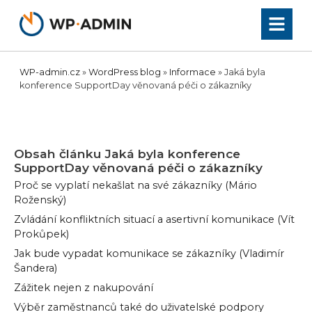
Přeskočit
na
obsah
WP-admin.cz
»
WordPress blog
»
Informace
»
Jaká byla
konference SupportDay věnovaná péči o zákazníky
Obsah článku
Jaká byla konference
SupportDay věnovaná péči o zákazníky
Proč se vyplatí nekašlat na své zákazníky (Mário
Roženský)
Zvládání konfliktních situací a asertivní komunikace (Vít
Prokůpek)
Jak bude vypadat komunikace se zákazníky (Vladimír
Šandera)
Zážitek nejen z nakupování
Výběr zaměstnanců také do uživatelské podpory