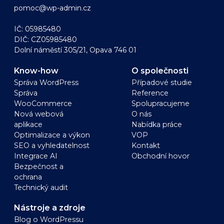
pomoc@wp-admin.cz
IČ: 05985480
DIČ: CZ05985480
Dolní náměstí 305/21, Opava 746 01
Know-how
O společnosti
Správa WordPress
Případové studie
Správa
Reference
WooCommerce
Spolupracujeme
Nová webová
O nás
aplikace
Nabídka práce
Optimalizace a výkon
VOP
SEO a vyhledatelnost
Kontakt
Integrace AI
Obchodní hovor
Bezpečnost a
ochrana
Technický audit
Nástroje a zdroje
Blog o WordPressu