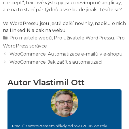
concept“, textové výstupy jsou nevímproč anglicky,
ale na to stačí pár týdnů a vše bude jinak. Těšíte se?
Ve WordPressu jsou ještě další novinky, napíšu o nich
na LinkedIN a pak na webu.
Rubriky
Pro majitele webů
,
Pro uživatele WordPressu
,
Pro
WordPress správce
WooCommerce: Automatizace e-mailů v e-shopu
WooCommerce: Jak začít s automatizací
Autor Vlastimil Ott
Pracuji s WordPressem někdy od roku 2006, od roku