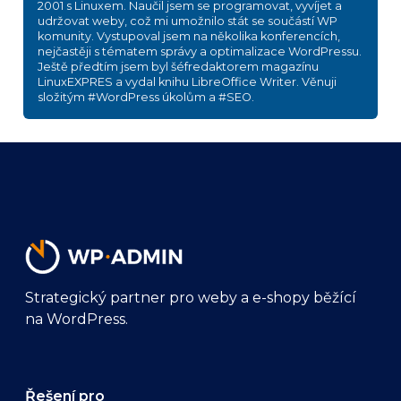
2001 s Linuxem. Naučil jsem se programovat, vyvíjet a
udržovat weby, což mi umožnilo stát se součástí WP
komunity. Vystupoval jsem na několika konferencích,
nejčastěji s tématem správy a optimalizace WordPressu.
Ještě předtím jsem byl šéfredaktorem magazínu
LinuxEXPRES a vydal knihu LibreOffice Writer. Věnuji
složitým #WordPress úkolům a #SEO.
Strategický partner pro weby a e-shopy běžící
na WordPress.
Řešení pro