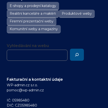
E-shopy a prodejní katalogy
Realitní kanceláře a makléři
Produktové weby
Firemní prezentační weby
Komunitní weby a magazíny
Vyhledávání na webu
Fakturační a kontaktní údaje
WP-admin.cz s.r.o.
pomoc@wp-admin.cz
IČ: 05985480
DIČ: CZ05985480