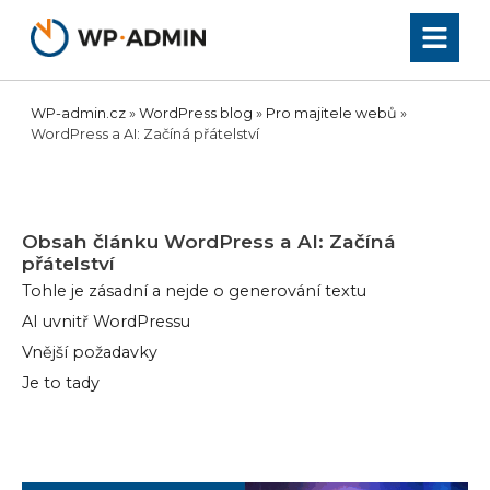
Přeskočit
na
obsah
WP-admin.cz
»
WordPress blog
»
Pro majitele webů
»
WordPress a AI: Začíná přátelství
Obsah článku
WordPress a AI: Začíná
přátelství
Tohle je zásadní a nejde o generování textu
AI uvnitř WordPressu
Vnější požadavky
Je to tady