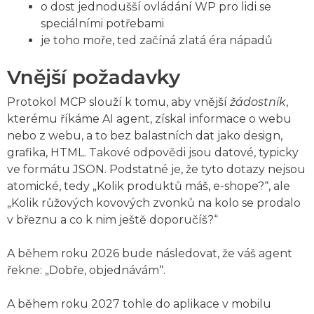
o dost jednodušší ovládání WP pro lidi se
speciálními potřebami
je toho moře, ted začíná zlatá éra nápadů
Vnější požadavky
Protokol MCP slouží k tomu, aby vnější
žádostník
,
kterému říkáme AI agent, získal informace o webu
nebo z webu, a to bez balastních dat jako design,
grafika, HTML. Takové odpovědi jsou datové, typicky
ve formátu JSON. Podstatné je, že tyto dotazy nejsou
atomické, tedy „Kolik produktů máš, e-shope?“, ale
„Kolik růžových kovových zvonků na kolo se prodalo
v březnu a co k nim ještě doporučíš?“
A během roku 2026 bude následovat, že váš agent
řekne: „Dobře, objednávám“.
A během roku 2027 tohle do aplikace v mobilu