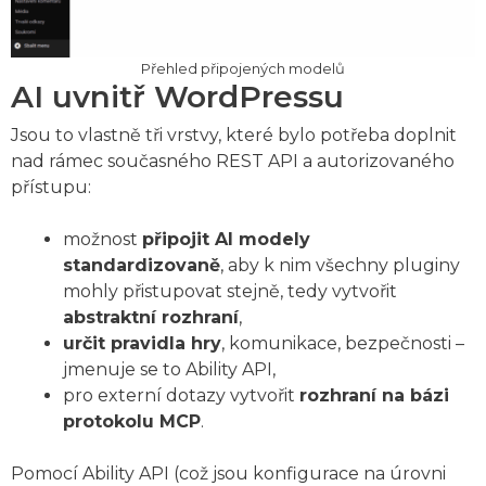
Přehled připojených modelů
AI uvnitř WordPressu
Jsou to vlastně tři vrstvy, které bylo potřeba doplnit
nad rámec současného REST API a autorizovaného
přístupu:
možnost
připojit AI modely
standardizovaně
, aby k nim všechny pluginy
mohly přistupovat stejně, tedy vytvořit
abstraktní rozhraní
,
určit pravidla hry
, komunikace, bezpečnosti –
jmenuje se to Ability API,
pro externí dotazy vytvořit
rozhraní na bázi
protokolu MCP
.
Pomocí Ability API (což jsou konfigurace na úrovni