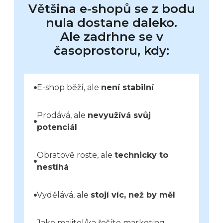
Většina e-shopů se z bodu
nula dostane daleko.
Ale zadrhne se v
časoprostoru, kdy:
E-shop běží, ale
není stabilní
Prodává, ale
nevyužívá svůj
potenciál
Obratově roste, ale
technicky to
nestíhá
Vydělává, ale
stojí víc, než by měl
Jako majitel/ka řešíte marketing,