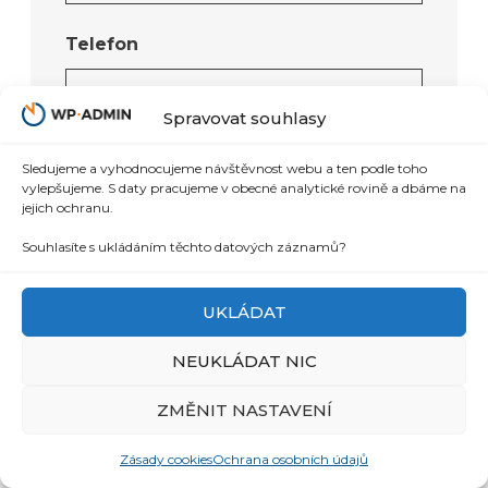
Telefon
Spravovat souhlasy
IČ firmy (s.r.o., a.s. apod.)
*
Sledujeme a vyhodnocujeme návštěvnost webu a ten podle toho
vylepšujeme. S daty pracujeme v obecné analytické rovině a dbáme na
jejich ochranu.
Souhlasíte s ukládáním těchto datových záznamů?
Adresa webu
*
UKLÁDAT
NEUKLÁDAT NIC
Souhlasím se zpracováním
ZMĚNIT NASTAVENÍ
osobních údajů
*
Zásady cookies
Ochrana osobních údajů