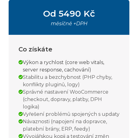
Od 5490 Kč
měsíčně +DPH
Co získáte
Výkon a rychlost (core web vitals,
server response, cachování)
Stabilitu a bezchybnost (PHP chyby,
konflikty pluginů, logy)
Správné nastavení WooCommerce
(checkout, dopravy, platby, DPH
logika)
Vyřešení problémů spojených s updaty
Návaznosti (napojení na dopravce,
platební brány, ERP, feedy)
Vývojářskou kopii a testování změn