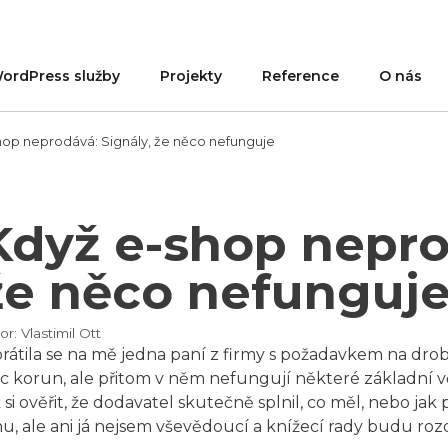
ordPress služby
Projekty
Reference
O nás
hop neprodává: Signály, že něco nefunguje
Když e-shop nepro
že něco nefunguj
or:
Vlastimil Ott
rátila se na mě jedna paní z firmy s požadavkem na drobn
síc korun, ale přitom v něm nefungují některé základní v
k si ověřit, že dodavatel skutečně splnil, co měl, nebo jak
hu, ale ani já nejsem vševědoucí a knížecí rady budu roz