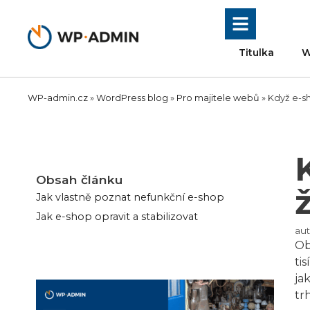
Přeskočit
na
obsah
Titulka
W
WP-admin.cz
»
WordPress blog
»
Pro majitele webů
»
Když e-s
Obsah článku
Jak vlastně poznat nefunkční e-shop
Jak e-shop opravit a stabilizovat
aut
Ob
ti
ja
tr