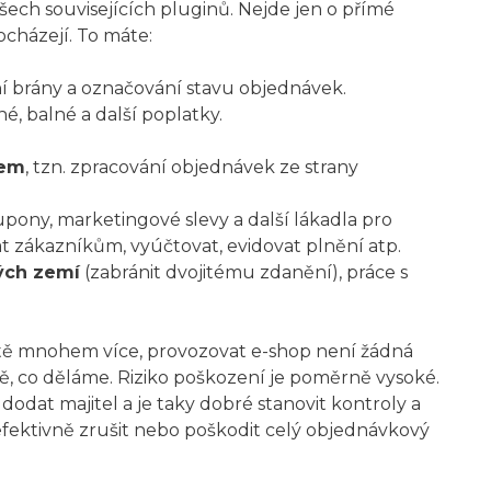
šech souvisejících pluginů. Nejde jen o přímé
ocházejí. To máte:
ní brány a označování stavu objednávek.
, balné a další poplatky.
rem
, tzn. zpracování objednávek ze strany
upony, marketingové slevy a další lákadla pro
t zákazníkům, vyúčtovat, evidovat plnění atp.
ných zemí
(zabránit dvojitému zdanění), práce s
eště mnohem více, provozovat e-shop není žádná
ně, co děláme. Riziko poškození je poměrně vysoké.
odat majitel a je taky dobré stanovit kontroly a
fektivně zrušit nebo poškodit celý objednávkový