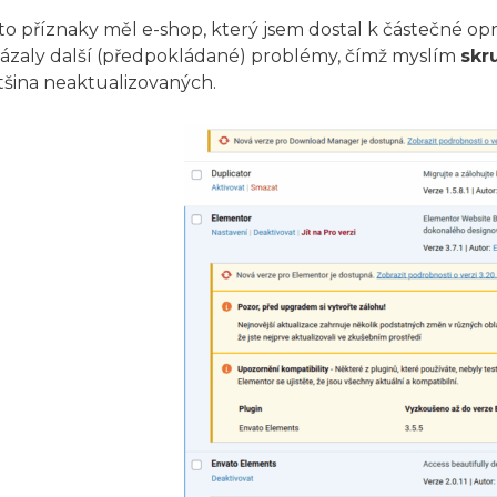
to příznaky měl e-shop, který jsem dostal k částečné op
ázaly další (předpokládané) problémy, čímž myslím
skr
tšina neaktualizovaných.