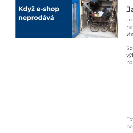
J
Je
ná
sh
Šp
vý
na
To
ne