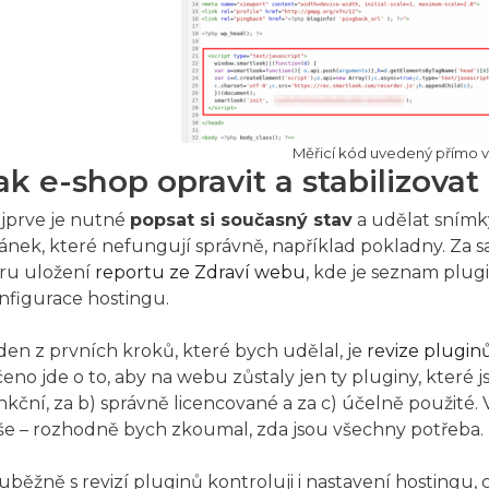
Měřicí kód uvedený přímo v 
ak e-shop opravit a stabilizovat
jprve je nutné
popsat si současný stav
a udělat snímk
ránek, které nefungují správně, například pokladny. Za
ru uložení
reportu ze Zdraví webu
, kde je seznam plug
nfigurace hostingu.
den z prvních kroků, které bych udělal, je
revize plugin
čeno jde o to, aby na webu zůstaly jen ty pluginy, které j
nkční, za b) správně licencované a za c) účelně použité. 
še – rozhodně bych zkoumal, zda jsou všechny potřeba.
uběžně s revizí pluginů kontroluji i nastavení hostingu, 