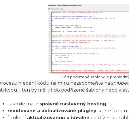
Kód podřízené šablony je přehledný
procesu hledání kódu na míru nezapomeňte na
snippe
sti kódu. I ten by měl jít do podřízené šablony nebo vlas
Jakmile máte
správně nastavený hosting
,
revidované a aktualizované pluginy
, které funguj
funkční
aktualizovanou a ideálně
podřízenou šabl