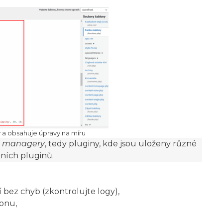
 a obsahuje úpravy na míru
t managery
, tedy pluginy, kde jsou uloženy různé
tních pluginů.
í bez chyb (zkontrolujte logy),
onu,