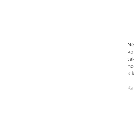
Ně
ko
ta
ho
kl
Ka