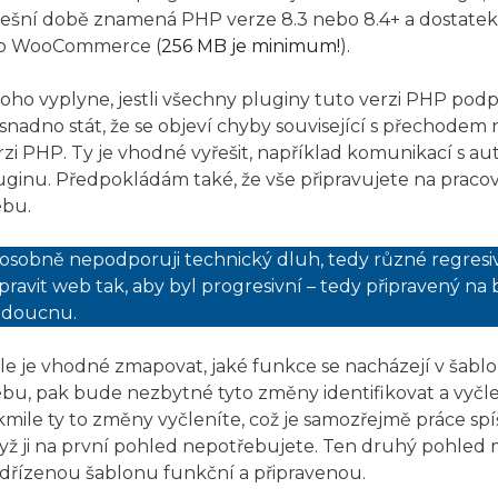
ešní době znamená PHP verze 8.3 nebo 8.4+ a dostatek
o WooCommerce (
256 MB je minimum!
).
toho vyplyne, jestli všechny pluginy tuto verzi PHP pod
 snadno stát, že se objeví chyby související s přechodem
rzi PHP. Ty je vhodné vyřešit, například komunikací s a
uginu. Předpokládám také, že vše připravujete na pracov
bu.
 osobně nepodporuji technický dluh, tedy různé regresivn
ipravit web tak, aby byl progresivní – tedy připravený na
doucnu.
le je vhodné zmapovat, jaké funkce se nacházejí v šab
bu, pak bude nezbytné tyto změny identifikovat a vyčl
kmile ty to změny vyčleníte, což je samozřejmě práce spí
yž ji na první pohled nepotřebujete. Ten druhý pohled 
dřízenou šablonu funkční a připravenou.