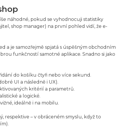
-shop
íše náhodné, pokud se vyhodnocuji statistiky
jitel, shop manager) na první pohled vidí, že e-
hled a je samozřejmě spjatá s úspěšným obchodním
rou funkčností samotné aplikace. Snadno si jako
přidání do košíku čtyři nebo více sekund.
bré UI a následně i UX).
tivovaných kritérií a parametrů.
listické a logické.
žné, ideálně i na mobilu.
ý, respektive – v obráceném smyslu, když to
ím).