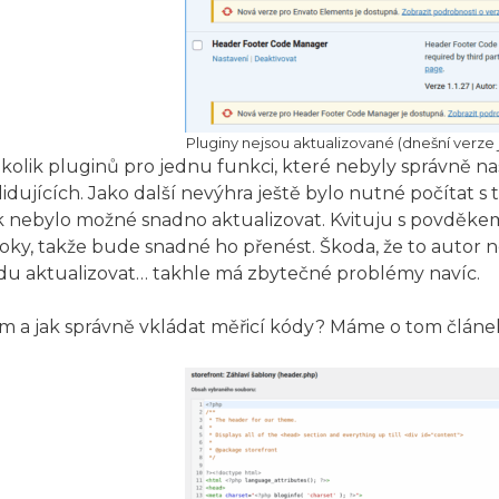
Pluginy nejsou aktualizované (dnešní verze js
kolik pluginů pro jednu funkci, které nebyly správně
lidujících. Jako další nevýhra ještě bylo nutné počítat s
k nebylo možné snadno aktualizovat. Kvituju s povděkem 
oky, takže bude snadné ho přenést. Škoda, že to autor
idu aktualizovat… takhle má zbytečné problémy navíc.
m a jak správně vkládat měřicí kódy? Máme o tom článek,