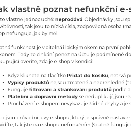
ak vlastně poznat nefunkční e
 to vlastně jednoduché:
neprodává
. Objednávky jsou sp
vštěvnosti, tak jsou to nízká čísla, zodpovědná osoba (ma
op nefunguje, jak by měl.
atná funkčnost je viditelná i laickým okem na první po
konem. Tedy že cinkání peněz na účtu je podmíněné dob
kupující ověříte, zda je e-shop v kondici:
Když kliknete na tlačítko
Přidat do košíku
, netrvá 
Výpisy produktů
nejsou zmatené a nepřehledné (=do
Funguje
filtrování a stránkování produktů
podle ak
Platební a dopravní metody
se neduplikují, jsou rea
Procházení e-shopem nevykazuje žádné chyby a je svi
to jsou průvodní jevy e-shopu, který je správně nastaven
vidíte, tak jste na e-shopu nefunkčním (špatně fungujíc