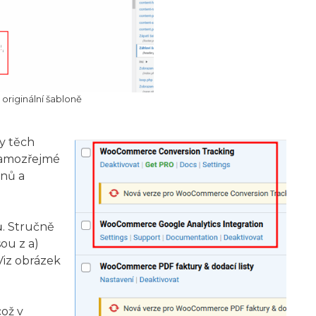
originální šabloně
y těch
 samozřejmé
inů a
ů
. Stručně
sou z a)
Viz obrázek
což v