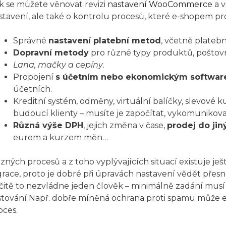
k se můžete věnovat revizi
nastavení WooCommerce
a v
stavení, ale také o kontrolu procesů, které e-shopem pr
Správné
nastavení platební metod
, včetně plateb
Dopravní metody
pro různé typy produktů, poštovné
Lana, mačky a cepíny
.
Propojení
s účetním nebo ekonomickým softwa
účetních.
Kreditní systém, odměny, virtuální balíčky, slevové k
budoucí klienty – musíte je započítat, vykomunikova
Různá výše DPH
, jejich změna v čase,
prodej do ji
eurem a kurzem měn…
zných procesů a z toho vyplývajících situací existuje j
grace, proto je dobré při úpravách nastavení vědět přes
čitě to nezvládne jeden člověk – minimálně zadání musí d
stování Např. dobře míněná ochrana proti spamu může e
oces.