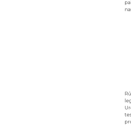
pa
na
Rů
le
Ur
te
pr