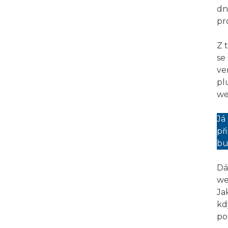
dn
pr
Z 
se
ve
pl
we
Já
př
bu
Dá
we
Ja
kd
po