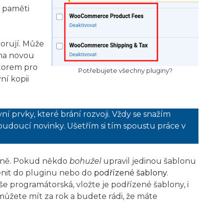
 paměti
porují. Může
 na novou
utorem pro
Potřebujete všechny pluginy?
ní kopii
í prvky, které brání rozvoji. Vždy se snažím
 budoucí novinky. Ušetřím si tím spoustu práce v
loně. Pokud někdo
bohužel
upravil jedinou šablonu
enit do pluginu nebo do
podřízené šablony
.
še programátorská, vložte je podřízené šablony, i
můžete mít za rok a budete rádi, že máte