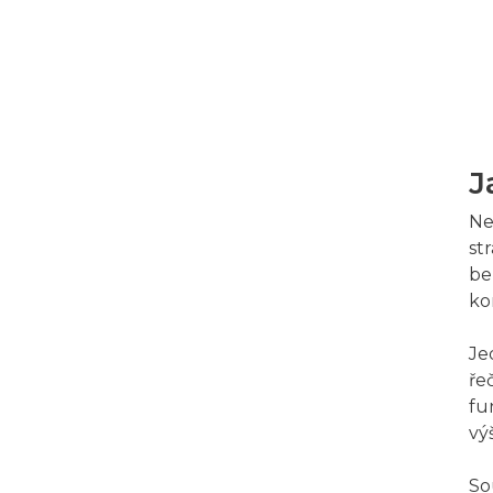
J
Ne
st
be
ko
Je
ře
fu
vý
So