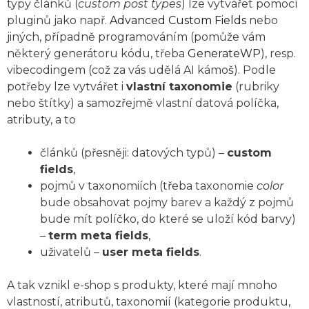
typy článků (
custom post types
) lze vytvářet pomocí
pluginů jako např.
Advanced Custom Fields
nebo
jiných, případně programováním (pomůže vám
některý generátoru kódu, třeba
GenerateWP
), resp.
vibecodingem (což za vás udělá AI kámoš). Podle
potřeby lze vytvářet i
vlastní taxonomie
(rubriky
nebo štítky) a samozřejmě vlastní datová políčka,
atributy, a to
článků (přesněji: datových typů) –
custom
fields
,
pojmů v taxonomiích (třeba taxonomie
color
bude obsahovat pojmy barev a každý z pojmů
bude mít políčko, do které se uloží kód barvy)
–
term meta fields
,
uživatelů –
user meta fields
.
A tak vznikl e-shop s produkty, které mají mnoho
vlastností, atributů, taxonomií (kategorie produktu,