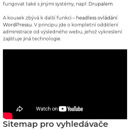
fungovat také s jinými systémy, např.
Drupalem
.
A kousek zbývá k další funkci –
headless ovládání
WordPressu
. V principu jde o kompletní oddělení
administrace od výsledného webu, jehož vykreslení
zajišťuje jiná technologie.
Sitemap pro vyhledávače