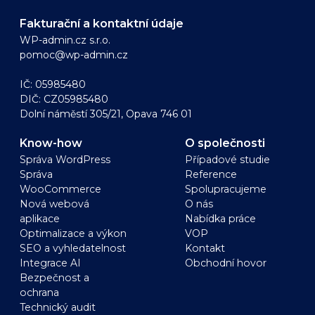
Fakturační a kontaktní údaje
WP-admin.cz s.r.o.
pomoc@wp-admin.cz
IČ: 05985480
DIČ: CZ05985480
Dolní náměstí 305/21, Opava 746 01
Know-how
O společnosti
Správa WordPress
Případové studie
Správa
Reference
WooCommerce
Spolupracujeme
Nová webová
O nás
aplikace
Nabídka práce
Optimalizace a výkon
VOP
SEO a vyhledatelnost
Kontakt
Integrace AI
Obchodní hovor
Bezpečnost a
ochrana
Technický audit