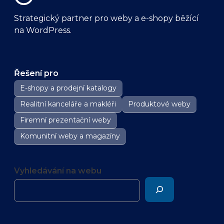
Strategický partner pro weby a e-shopy běžící
na WordPress.
Řešení pro
E-shopy a prodejní katalogy
Realitní kanceláře a makléři
Produktové weby
Firemní prezentační weby
Komunitní weby a magazíny
Vyhledávání na webu