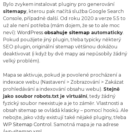
Bylo zvykem instalovat pluginy pro generování
sitemapy
, kterou pak načítá služba Google Search
Console, případně další. Od roku 2020 a verze 5.5 to
už ale není potřeba (mám dojem, že se to ale moc
neví):
WordPress
obsahuje sitemap
automaticky
.
Pokud použijete jiný plugin, třeba typicky některý
SEO plugin, originální sitemap většinou dokážou
deaktivovat (i když by dvě mapy asi nepůsobily žádný
velký problém).
Mapa se aktivuje, pokud je povolené procházení a
indexace webu (Nastavení > Zobrazování > Zakázat
prohledávání a indexování obsahu webu).
Stejně
jako soubor robots.txt je virtuální
, tedy žádný
fyzický soubor neexistuje a je to záměr. Vlastnosti a
obsah sitemap se ovládá klasicky – pomocí hooků. Ale
nebojte, jako vždy existují také nějaké pluginy, třeba
WP Sitemap Control
. Samotná mapa je na adrese
/wp-sitemap.xml.