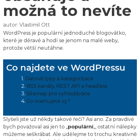
možná to nevíte
autor:
Vlastimil Ott
WordPress je populární jednoduché blogovátko,
které je děravé a hodí se jenom na malé weby,
protože větší neutáhne.
Co najdete ve WordPressu
Datové typy a kategorizace
RSS kanály, REST API a headless
Sitemap pro vyhledávače
Co oceňujete vy?
Slyšeli jste už někdy takové řeči? Asi ano. Za pravdivé
bych považoval asi jen to „
populární
„, ostatní nálepky
můžeme seškrábat. Ale udělejme to trochu kreativně