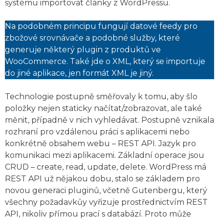
systému importovat články z WordPressu.
Na podobném principu fungují datové feedy pro
zbožové srovnávače a podobné služby, které
generuje některý plugin z produktů ve
WooCommerce. Také jde o XML, který se importuje
do jiné aplikace, jen formát XML je jiný.
Technologie postupně směřovaly k tomu, aby šlo
položky nejen staticky načítat/zobrazovat, ale také
měnit, případně v nich vyhledávat. Postupně vznikala
rozhraní pro vzdálenou práci s aplikacemi nebo
konkrétně obsahem webu – REST API. Jazyk pro
komunikaci mezi aplikacemi. Základní operace jsou
CRUD – create, read, update, delete. WordPress má
REST API už nějakou dobu, stalo se základem pro
novou generaci pluginů, včetně Gutenbergu, který
všechny požadavkůy vyřizuje prostřednictvím REST
API, nikoliv přímou prací s databází. Proto může