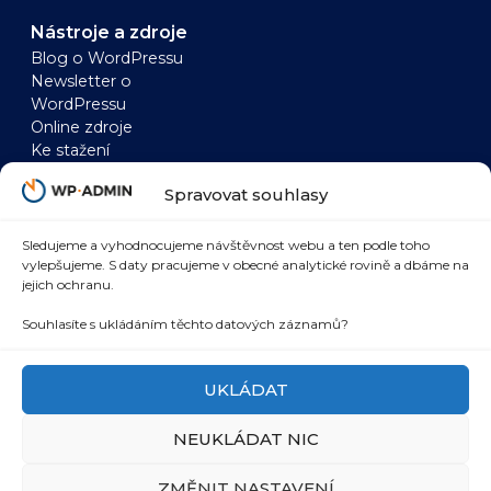
Nástroje a zdroje
Blog o WordPressu
Newsletter o
WordPressu
Online zdroje
Ke stažení
WordPress
WooCommerce
Spravovat souhlasy
Zrychlení WordPressu
Zrychlení
WordPress a AI
WooCommerce
WordPress a SEO
WooCommerce a AI
Sledujeme a vyhodnocujeme návštěvnost webu a ten podle toho
vylepšujeme. S daty pracujeme v obecné analytické rovině a dbáme na
WordPress
WooCommerce a
jejich ochranu.
bezpečnost
SEO
WordPress marketing
WooCommerce a
Souhlasíte s ukládáním těchto datových záznamů?
integrace
UKLÁDAT
NEUKLÁDAT NIC
© 2026 WP-admin.cz
Zpracování osobních údajů
ZMĚNIT NASTAVENÍ