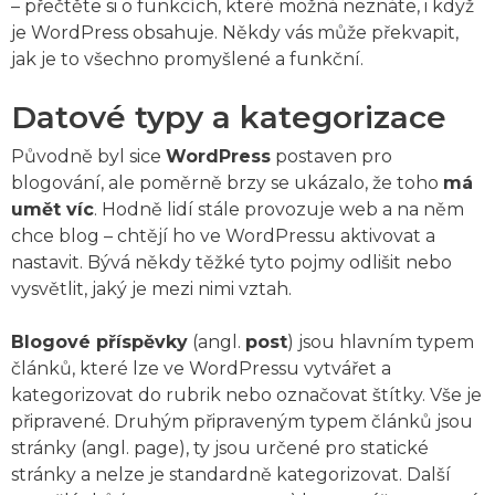
– přečtěte si o funkcích, které možná neznáte, i když
je WordPress obsahuje. Někdy vás může překvapit,
jak je to všechno promyšlené a funkční.
Datové typy a kategorizace
Původně byl sice
WordPress
postaven pro
blogování, ale poměrně brzy se ukázalo, že toho
má
umět víc
. Hodně lidí stále provozuje web a na něm
chce blog – chtějí ho ve WordPressu aktivovat a
nastavit. Bývá někdy těžké tyto pojmy odlišit nebo
vysvětlit, jaký je mezi nimi vztah.
Blogové příspěvky
(angl.
post
) jsou hlavním typem
článků, které lze ve WordPressu vytvářet a
kategorizovat do rubrik nebo označovat štítky. Vše je
připravené. Druhým připraveným typem článků jsou
stránky (angl. page), ty jsou určené pro statické
stránky a nelze je standardně kategorizovat. Další