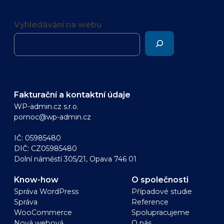
Vyhledávání na webu
Fakturační a kontaktní údaje
WP-admin.cz s.r.o.
pomoc@wp-admin.cz
IČ: 05985480
DIČ: CZ05985480
Dolní náměstí 305/21, Opava 746 01
Know-how
O společnosti
Správa WordPress
Případové studie
Správa
Reference
WooCommerce
Spolupracujeme
Nová webová
O nás