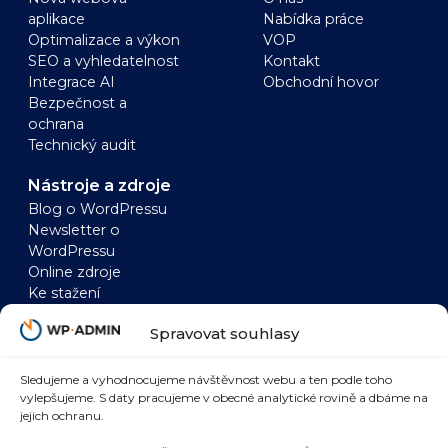
aplikace
Nabídka práce
Optimalizace a výkon
VOP
SEO a vyhledatelnost
Kontakt
Integrace AI
Obchodní hovor
Bezpečnost a
ochrana
Technický audit
Nástroje a zdroje
Blog o WordPressu
Newsletter o
WordPressu
Online zdroje
Ke stažení
WordPress
WooCommerce
Spravovat souhlasy
Zrychlení WordPressu
Zrychlení
WordPress a AI
WooCommerce
WordPress a SEO
WooCommerce a AI
Sledujeme a vyhodnocujeme návštěvnost webu a ten podle toho
vylepšujeme. S daty pracujeme v obecné analytické rovině a dbáme na
WordPress
WooCommerce a
jejich ochranu.
bezpečnost
SEO
WordPress marketing
WooCommerce a