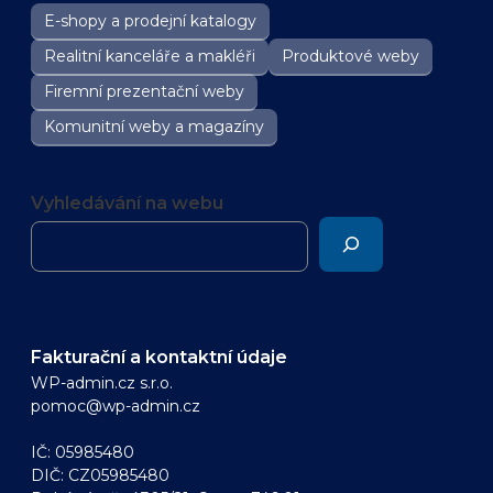
E-shopy a prodejní katalogy
Realitní kanceláře a makléři
Produktové weby
Firemní prezentační weby
Komunitní weby a magazíny
Vyhledávání na webu
Fakturační a kontaktní údaje
WP-admin.cz s.r.o.
pomoc@wp-admin.cz
IČ: 05985480
DIČ: CZ05985480