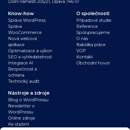
Dolní náměstí 305/21, Opava 746 01
Know-how
O společnosti
Správa WordPress
Případové studie
Správa
Reference
WooCommerce
Spolupracujeme
Nová webová
O nás
aplikace
Nabídka práce
Optimalizace a výkon
VOP
SEO a vyhledatelnost
Kontakt
Integrace AI
Obchodní hovor
Bezpečnost a
ochrana
Technický audit
Nástroje a zdroje
Blog o WordPressu
Newsletter o
WordPressu
Online zdroje
Ke stažení