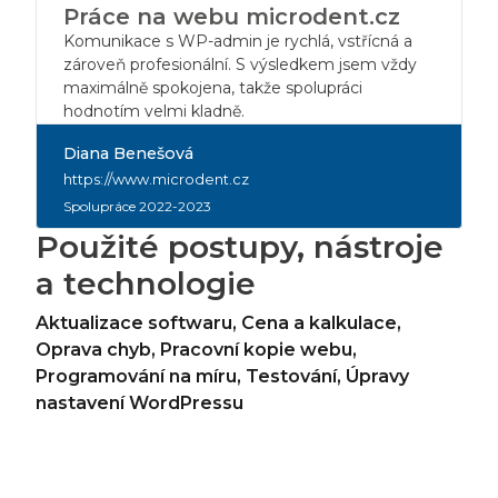
Práce na webu microdent.cz
Komunikace s WP-admin je rychlá, vstřícná a
zároveň profesionální. S výsledkem jsem vždy
maximálně spokojena, takže spolupráci
hodnotím velmi kladně.
Diana Benešová
https://www.microdent.cz
Spolupráce 2022-2023
Použité postupy, nástroje
a technologie
Aktualizace softwaru
,
Cena a kalkulace
,
Oprava chyb
,
Pracovní kopie webu
,
Programování na míru
,
Testování
,
Úpravy
nastavení WordPressu