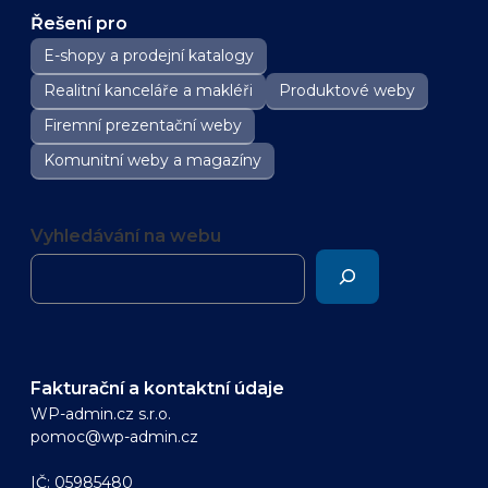
Řešení pro
E-shopy a prodejní katalogy
Realitní kanceláře a makléři
Produktové weby
Firemní prezentační weby
Komunitní weby a magazíny
Vyhledávání na webu
Fakturační a kontaktní údaje
WP-admin.cz s.r.o.
pomoc@wp-admin.cz
IČ: 05985480