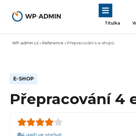
Přeskočit
na
obsah
Titulka
W
WP-admin.cz
»
Reference
»
Přepracování 4 e-shopů
E-SHOP
Přepracování 4 
4 web ve správě