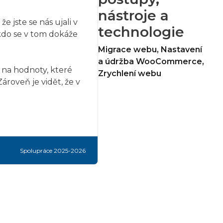
nástroje a
 jste se nás ujali v
technologie
 kdo se v tom dokáže
Migrace webu
,
Nastavení
a údržba WooCommerce
,
, na hodnoty, které
Zrychlení webu
ároveň je vidět, že v
Spolupráce 2025-2026