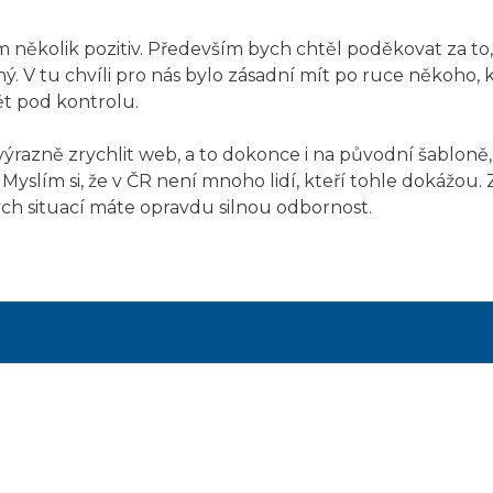
ěkolik pozitiv. Především bych chtěl poděkovat za to, že
ý. V tu chvíli pro nás bylo zásadní mít po ruce někoho,
t pod kontrolu.
 výrazně zrychlit web, a to dokonce i na původní šabloně
Myslím si, že v ČR není mnoho lidí, kteří tohle dokážou. Z
ch situací máte opravdu silnou odbornost.