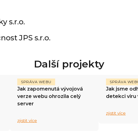
 s.r.o.
ost JPS s.r.o.
Další projekty
SPRÁVA WEBU
SPRÁVA WEB
Jak zapomenutá vývojová
Jak jsme odh
verze webu ohrozila celý
detekci viru
server
zjistit více
zjistit více