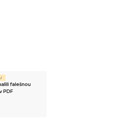
U
alili falešnou
 v PDF