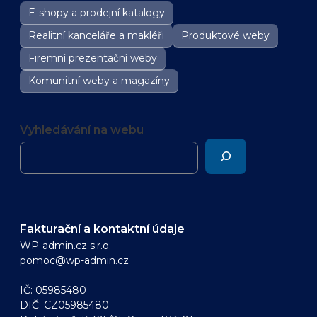
E-shopy a prodejní katalogy
Realitní kanceláře a makléři
Produktové weby
Firemní prezentační weby
Komunitní weby a magazíny
Vyhledávání na webu
Fakturační a kontaktní údaje
WP-admin.cz s.r.o.
pomoc@wp-admin.cz
IČ: 05985480
DIČ: CZ05985480