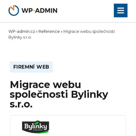
Přeskočit
na
obsah
WP-admin.cz
»
Reference
»
Migrace webu společnosti
Bylinky s.r.o.
FIREMNÍ WEB
Migrace webu
společnosti Bylinky
s.r.o.