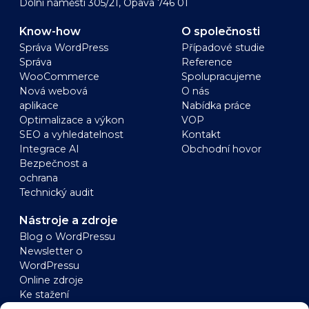
Dolní náměstí 305/21, Opava 746 01
Know-how
O společnosti
Správa WordPress
Případové studie
Správa
Reference
WooCommerce
Spolupracujeme
Nová webová
O nás
aplikace
Nabídka práce
Optimalizace a výkon
VOP
SEO a vyhledatelnost
Kontakt
Integrace AI
Obchodní hovor
Bezpečnost a
ochrana
Technický audit
Nástroje a zdroje
Blog o WordPressu
Newsletter o
WordPressu
Online zdroje
Ke stažení
WordPress
WooCommerce