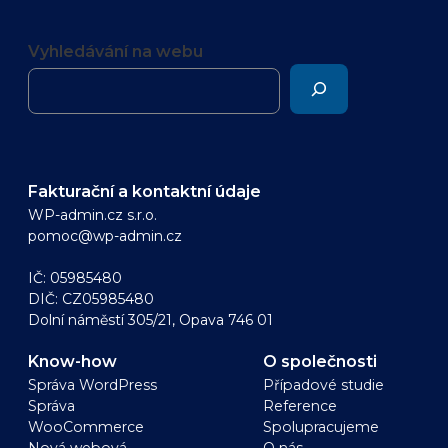
Vyhledávání na webu
Fakturační a kontaktní údaje
WP-admin.cz s.r.o.
pomoc@wp-admin.cz
IČ: 05985480
DIČ: CZ05985480
Dolní náměstí 305/21, Opava 746 01
Know-how
O společnosti
Správa WordPress
Případové studie
Správa
Reference
WooCommerce
Spolupracujeme
Nová webová
O nás