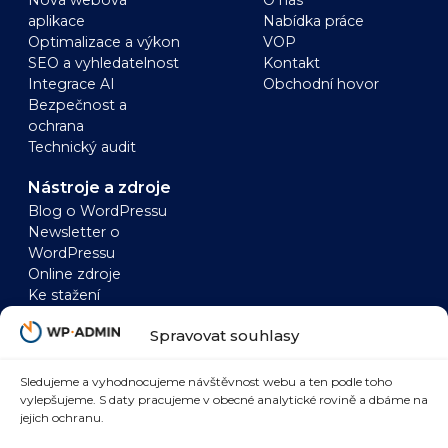
aplikace
Nabídka práce
Optimalizace a výkon
VOP
SEO a vyhledatelnost
Kontakt
Integrace AI
Obchodní hovor
Bezpečnost a
ochrana
Technický audit
Nástroje a zdroje
Blog o WordPressu
Newsletter o
WordPressu
Online zdroje
Ke stažení
WordPress
WooCommerce
Spravovat souhlasy
Zrychlení WordPressu
Zrychlení
WordPress a AI
WooCommerce
WordPress a SEO
WooCommerce a AI
Sledujeme a vyhodnocujeme návštěvnost webu a ten podle toho
vylepšujeme. S daty pracujeme v obecné analytické rovině a dbáme na
WordPress
WooCommerce a
jejich ochranu.
bezpečnost
SEO
WordPress marketing
WooCommerce a