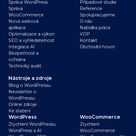
Správa WordPress
Případové studie
Správa
Reference
WooCommerce
Spolupracujeme
Nová webová
O nás
aplikace
Nabídka práce
Optimalizace a výkon
VOP
SEO a vyhledatelnost
Kontakt
Integrace AI
Obchodní hovor
Bezpečnost a
ochrana
Technický audit
Nástroje a zdroje
Blog o WordPressu
Newsletter o
WordPressu
Online zdroje
Ke stažení
WordPress
WooCommerce
Zrychlení WordPressu
Zrychlení
WordPress a AI
WooCommerce