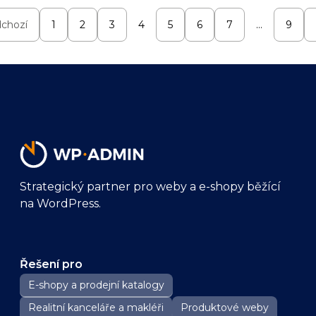
chozí
1
2
3
4
5
6
7
…
9
Strategický partner pro weby a e-shopy běžící
na WordPress.
Řešení pro
E-shopy a prodejní katalogy
Realitní kanceláře a makléři
Produktové weby