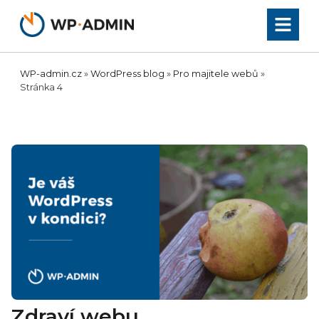
Přeskočit
na
obsah
WP-admin.cz
»
WordPress blog
»
Pro majitele webů
»
Stránka 4
Zdraví webu