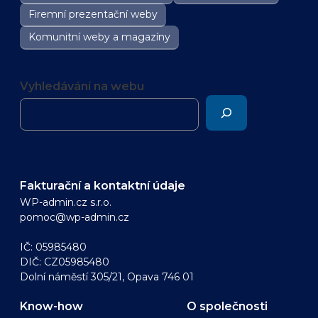
Firemní prezentační weby
Komunitní weby a magazíny
Vyhledávání na webu
Fakturační a kontaktní údaje
WP-admin.cz s.r.o.
pomoc@wp-admin.cz
IČ: 05985480
DIČ: CZ05985480
Dolní náměstí 305/21, Opava 746 01
Know-how
O společnosti