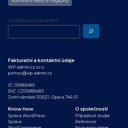
Komunitní weby a magazíny
Vyhledávání na webu
Fakturační a kontaktní údaje
WP-admin.cz s.r.o.
pomoc@wp-admin.cz
IČ: 05985480
DIČ: CZ05985480
Dolní náměstí 305/21, Opava 746 01
Know-how
O společnosti
Správa WordPress
Případové studie
Správa
Reference
WooCommerce
Spolupracujeme