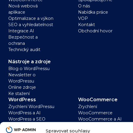
Nová webová
O nás
aplikace
Nabídka práce
Optimalizace a výkon
VOP
SEO a vyhledatelnost
Kontakt
Integrace AI
Obchodní hovor
Bezpečnost a
ochrana
Technický audit
Nástroje a zdroje
Blog o WordPressu
Newsletter o
WordPressu
Online zdroje
Ke stažení
WordPress
WooCommerce
Zrychlení WordPressu
Zrychlení
WordPress a AI
WooCommerce
WordPress a SEO
WooCommerce a AI
WordPress
WooCommerce a
Spravovat souhlasy
bezpečnost
SEO