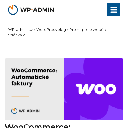
Přeskočit
na
obsah
WP-admin.cz
»
WordPress blog
»
Pro majitele webů
»
Stránka 2
WooCommerce: