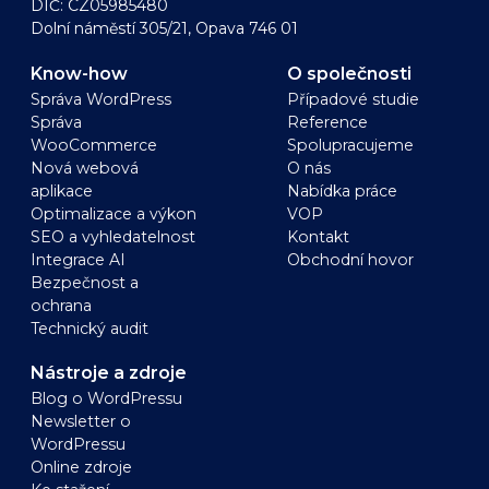
DIČ: CZ05985480
Dolní náměstí 305/21, Opava 746 01
Know-how
O společnosti
Správa WordPress
Případové studie
Správa
Reference
WooCommerce
Spolupracujeme
Nová webová
O nás
aplikace
Nabídka práce
Optimalizace a výkon
VOP
SEO a vyhledatelnost
Kontakt
Integrace AI
Obchodní hovor
Bezpečnost a
ochrana
Technický audit
Nástroje a zdroje
Blog o WordPressu
Newsletter o
WordPressu
Online zdroje