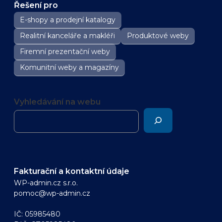
Řešení pro
E-shopy a prodejní katalogy
Realitní kanceláře a makléři
Produktové weby
Firemní prezentační weby
Komunitní weby a magazíny
Vyhledávání na webu
Fakturační a kontaktní údaje
WP-admin.cz s.r.o.
pomoc@wp-admin.cz
IČ: 05985480