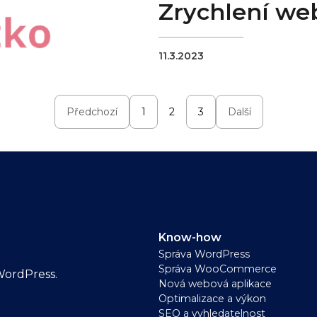
Zrychlení we
11.3.2023
Předchozí
1
2
3
Další
Know-how
Správa WordPress
Správa WooCommerce
WordPress.
Nová webová aplikace
Optimalizace a výkon
SEO a vyhledatelnost