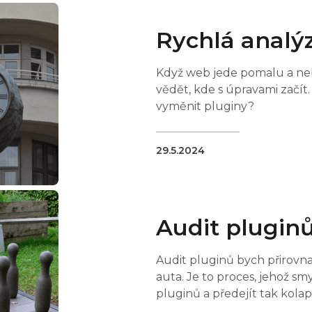
Rychlá analý
Když web jede pomalu a nebo
vědět, kde s úpravami začít.
vyměnit pluginy?
29.5.2024
Audit plugin
Audit pluginů bych přirovna
auta. Je to proces, jehož sm
pluginů a předejít tak kolap