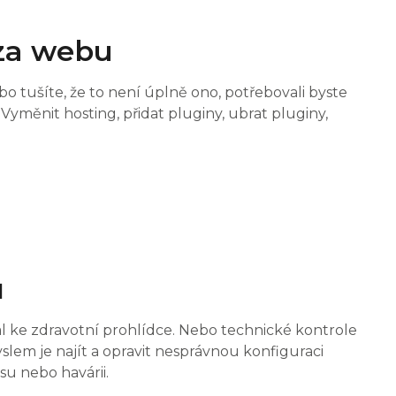
za webu
 tušíte, že to není úplně ono, potřebovali byste
 Vyměnit hosting, přidat pluginy, ubrat pluginy,
ů
l ke zdravotní prohlídce. Nebo technické kontrole
yslem je najít a opravit nesprávnou konfiguraci
su nebo havárii.