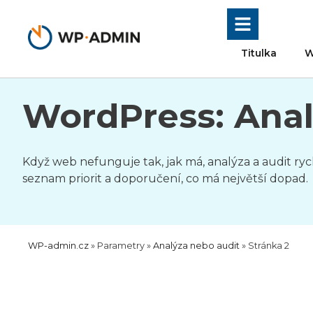
Přeskočit
na
obsah
Titulka
W
WordPress: Anal
Když web nefunguje tak, jak má, analýza a audit r
seznam priorit a doporučení, co má největší dopad.
WP-admin.cz
»
Parametry
»
Analýza nebo audit
»
Stránka 2