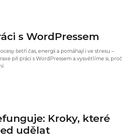
práci s WordPressem
cesy šetří čas, energii a pomáhají i ve stresu –
axe při práci s WordPressem a vysvětlíme si, proč
ní
funguje: Kroky, které
ned udělat