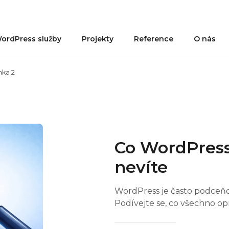
ordPress služby
Projekty
Reference
O nás
nka 2
Co WordPress
nevíte
WordPress je často podceňov
Podívejte se, co všechno o