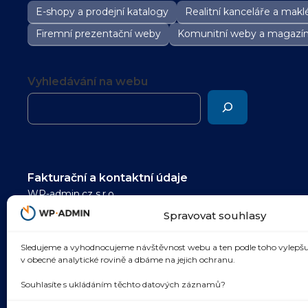
E-shopy a prodejní katalogy
Realitní kanceláře a maklé
Firemní prezentační weby
Komunitní weby a magazí
Vyhledávání na webu
Fakturační a kontaktní údaje
WP-admin.cz s.r.o.
pomoc@wp-admin.cz
Spravovat souhlasy
IČ: 05985480
Sledujeme a vyhodnocujeme návštěvnost webu a ten podle toho vylepšu
DIČ: CZ05985480
v obecné analytické rovině a dbáme na jejich ochranu.
Dolní náměstí 305/21, Opava 746 01
Souhlasíte s ukládáním těchto datových záznamů?