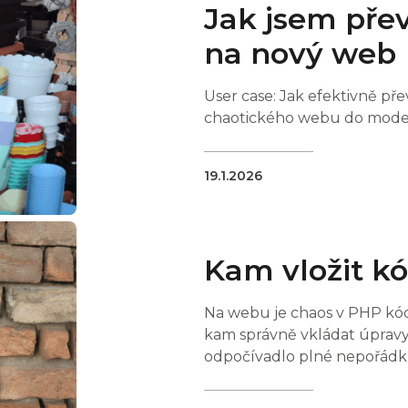
Jak jsem přev
na nový web
User case: Jak efektivně pře
chaotického webu do moder
19.1.2026
Kam vložit k
Na webu je chaos v PHP kód
kam správně vkládat úpravy 
odpočívadlo plné nepořád