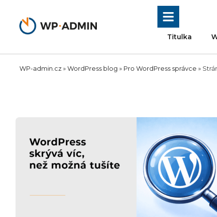
Přeskočit
na
obsah
Titulka
W
WP-admin.cz
»
WordPress blog
»
Pro WordPress správce
»
Strá