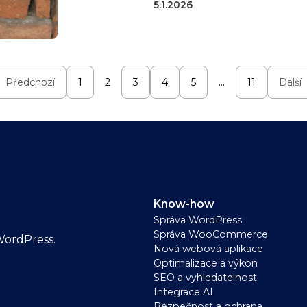
5.1.2026
Předchozí
1
2
3
4
5
…
11
Další
Know-how
Správa WordPress
Správa WooCommerce
WordPress.
Nová webová aplikace
Optimalizace a výkon
SEO a vyhledatelnost
Integrace AI
Bezpečnost a ochrana