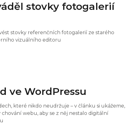
áděl stovky fotogalerií
vést stovky referenčních fotogalerií ze starého
ního vizuálního editoru
ód ve WordPressu
ech, které nikdo neudržuje – v článku si ukážeme,
chování webu, aby se z něj nestalo digitální
ku