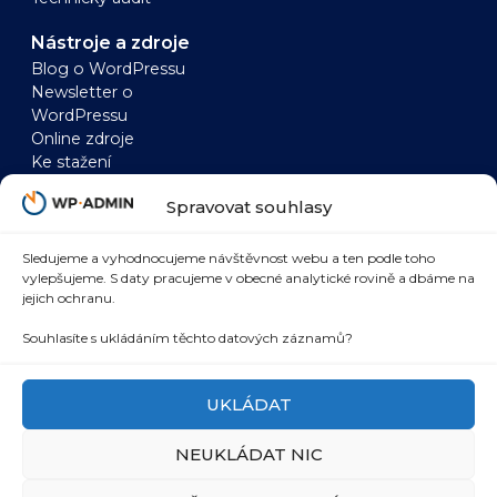
Nástroje a zdroje
Blog o WordPressu
Newsletter o
WordPressu
Online zdroje
Ke stažení
WordPress
WooCommerce
Spravovat souhlasy
Zrychlení WordPressu
Zrychlení
WordPress a AI
WooCommerce
WordPress a SEO
WooCommerce a AI
Sledujeme a vyhodnocujeme návštěvnost webu a ten podle toho
vylepšujeme. S daty pracujeme v obecné analytické rovině a dbáme na
WordPress
WooCommerce a
jejich ochranu.
bezpečnost
SEO
WordPress marketing
WooCommerce a
Souhlasíte s ukládáním těchto datových záznamů?
integrace
UKLÁDAT
NEUKLÁDAT NIC
© 2026 WP-admin.cz
Zpracování osobních údajů