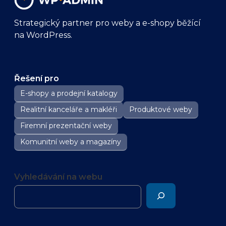
Strategický partner pro weby a e-shopy běžící
na WordPress.
Řešení pro
E-shopy a prodejní katalogy
Realitní kanceláře a makléři
Produktové weby
Firemní prezentační weby
Komunitní weby a magazíny
Vyhledávání na webu