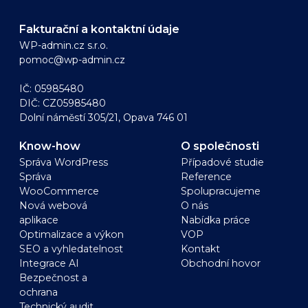
Fakturační a kontaktní údaje
WP-admin.cz s.r.o.
pomoc@wp-admin.cz
IČ: 05985480
DIČ: CZ05985480
Dolní náměstí 305/21, Opava 746 01
Know-how
O společnosti
Správa WordPress
Případové studie
Správa
Reference
WooCommerce
Spolupracujeme
Nová webová
O nás
aplikace
Nabídka práce
Optimalizace a výkon
VOP
SEO a vyhledatelnost
Kontakt
Integrace AI
Obchodní hovor
Bezpečnost a
ochrana
Technický audit