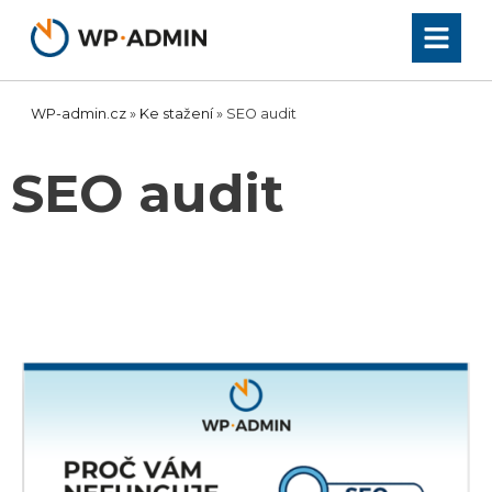
Přeskočit
na
obsah
WP-admin.cz
»
Ke stažení
»
SEO audit
SEO audit