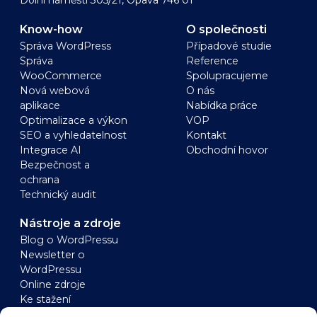
Dolní náměstí 305/21, Opava 746 01
Know-how
O společnosti
Správa WordPress
Případové studie
Správa
Reference
WooCommerce
Spolupracujeme
Nová webová
O nás
aplikace
Nabídka práce
Optimalizace a výkon
VOP
SEO a vyhledatelnost
Kontakt
Integrace AI
Obchodní hovor
Bezpečnost a
ochrana
Technický audit
Nástroje a zdroje
Blog o WordPressu
Newsletter o
WordPressu
Online zdroje
Ke stažení
WordPress
WooCommerce