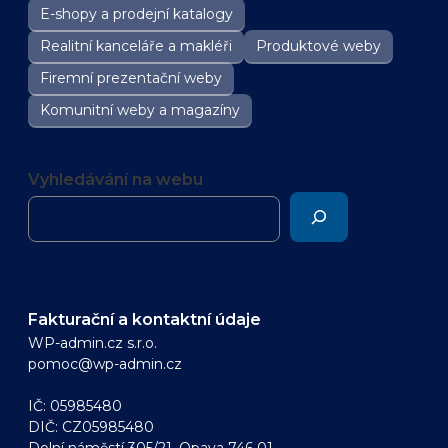
E-shopy a prodejní katalogy
Realitní kanceláře a makléři
Produktové weby
Firemní prezentační weby
Komunitní weby a magazíny
Vyhledávání na webu
Fakturační a kontaktní údaje
WP-admin.cz s.r.o.
pomoc@wp-admin.cz
IČ: 05985480
DIČ: CZ05985480