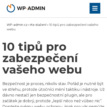
Přeskočit
na
obsah
WP-admin.cz
»
Ke stažení
»
10 tipů pro zabezpečení vašeho
webu
10 tipů pro
zabezpečení
vašeho webu
Bezpečnost je proces, nikoliv stav. Pořád je nutné být
ve střehu, protože útočníci mění taktiku i nástroje. Už
dávno nestačí jen bezpečnostní plugin, ale pro
začátek je dobrý, protože „lepší něco než vůbec nic“.
Dopřejte svému webu ochranu, jinak pro vás nemůže