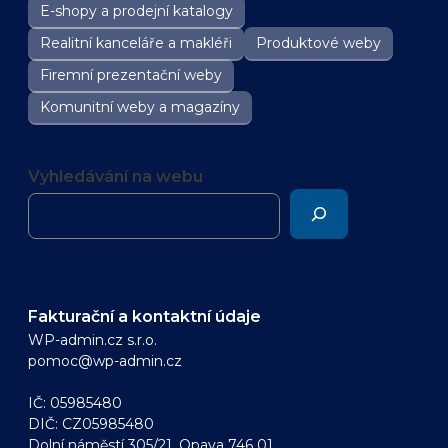
E-shopy a prodejní katalogy
Realitní kanceláře a makléři
Produktové weby
Firemní prezentační weby
Komunitní weby a magazíny
Vyhledávání na webu
Fakturační a kontaktní údaje
WP-admin.cz s.r.o.
pomoc@wp-admin.cz
IČ: 05985480
DIČ: CZ05985480
Dolní náměstí 305/21, Opava 746 01