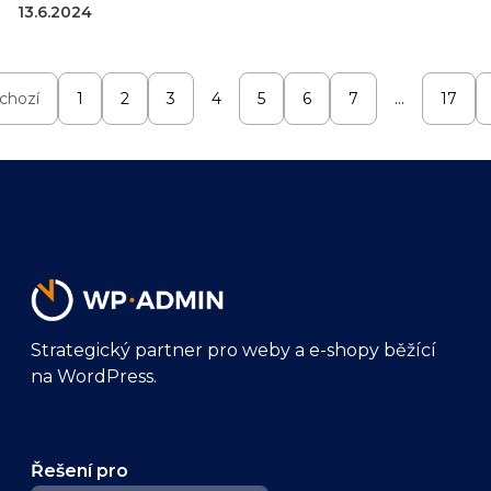
13.6.2024
chozí
1
2
3
4
5
6
7
…
17
Strategický partner pro weby a e-shopy běžící
na WordPress.
Řešení pro