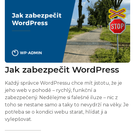
Jak zabezpečit WordPress
Každý správce WordPressu chce mít jistotu, že je
jeho web v pohodě – rychlý, funkční a
zabezpečený. Nedělejme si falešné iluze – nic z
toho se nestane samo a taky to nevydrží na věky. Je
potřeba se o kondici webu starat, hlídat ji a
vylepšovat.