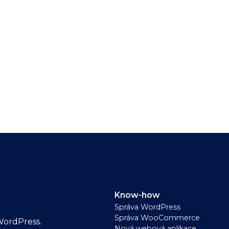
Know-how
Správa WordPress
Správa WooCommerce
WordPress.
Nová webová aplikace