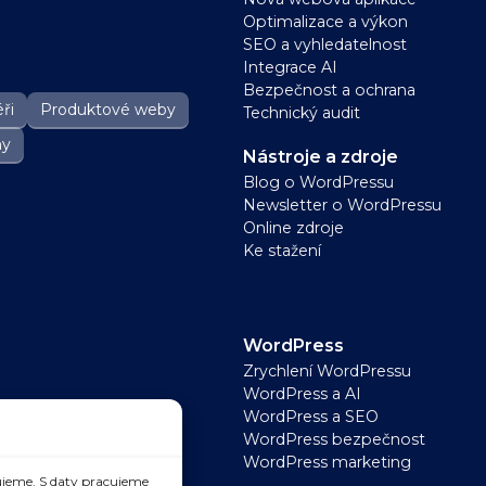
Optimalizace a výkon
SEO a vyhledatelnost
Integrace AI
Bezpečnost a ochrana
ři
Produktové weby
Technický audit
ny
Nástroje a zdroje
Blog o WordPressu
Newsletter o WordPressu
Online zdroje
Ke stažení
WordPress
Zrychlení WordPressu
WordPress a AI
WordPress a SEO
WordPress bezpečnost
WordPress marketing
jeme. S daty pracujeme