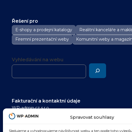
Řešení pro
E-shopy a prodejní katalogy
Realitní kanceláře a maklé
Firemní prezentační weby
Komunitní weby a magazí
Vyhledávání na webu
Fakturační a kontaktní údaje
WP-admin.cz s.r.o.
pomoc@wp-admin.cz
Spravovat souhlasy
IČ: 05985480
Sledujeme a vyhodnocujeme návštěvnost webu a ten podle toho vylepšu