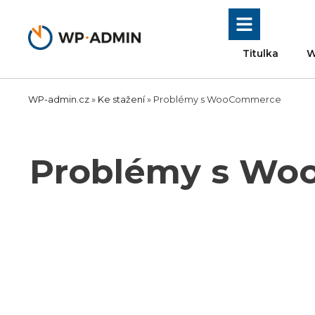
Přeskočit
na
obsah
Titulka
W
WP-admin.cz
»
Ke stažení
»
Problémy s WooCommerce
Problémy s W