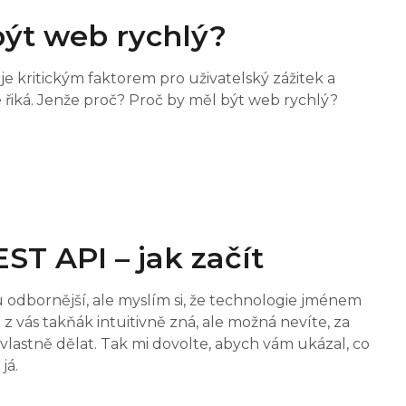
být web rychlý?
e kritickým faktorem pro uživatelský zážitek a
 řiká. Jenže proč? Proč by měl být web rychlý?
T API – jak začít
 odbornější, ale myslím si, že technologie jménem
 z vás takňák intuitivně zná, ale možná nevíte, za
m vlastně dělat. Tak mi dovolte, abych vám ukázal, co
já.