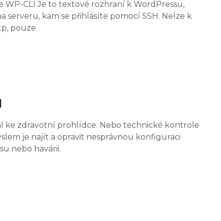
je WP-CLI Je to textové rozhraní k WordPressu,
na serveru, kam se přihlásíte pomocí SSH. Nelze k
tp, pouze
ů
l ke zdravotní prohlídce. Nebo technické kontrole
yslem je najít a opravit nesprávnou konfiguraci
su nebo havárii.