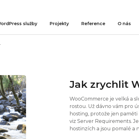
ordPress služby
Projekty
Reference
O nás
4
Jak zrychli
WooCommerce je velká a složi
rostou. Už dávno vám pro ú
hosting, protože jen pamě
viz Server Requirements. Je
hostinzích a jsou pomalé a