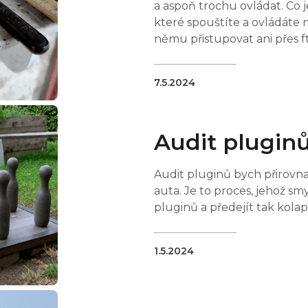
a aspoň trochu ovládat. Co 
které spouštíte a ovládáte 
němu přistupovat ani přes f
7.5.2024
Audit plugin
Audit pluginů bych přirovna
auta. Je to proces, jehož sm
pluginů a předejít tak kolap
1.5.2024