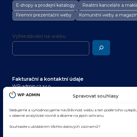
E-shopy a prodejní katalogy
Realitní kanceláře a maklé
Firemní prezentační weby
Komunitní weby a magazí
Vyhledávání na webu
Fakturační a kontaktní údaje
WP-admin.cz s.r.o.
pomoc@wp-admin.cz
Spravovat souhlasy
IČ: 05985480
Sledujeme a vyhodnocujeme návštěvnost webu a ten podle toho vylepšu
DIČ: CZ05985480
v obecné analytické rovině a dbáme na jejich ochranu.
Dolní náměstí 305/21, Opava 746 01
Souhlasíte s ukládáním těchto datových záznamů?