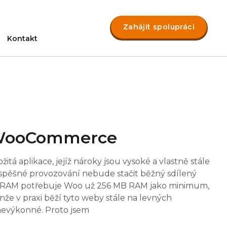
Zahájit spolupráci
Kontakt
t WooCommerce
tá aplikace, jejíž nároky jsou vysoké a vlastně stále
spěšné provozování nebude stačit běžný sdílený
ti RAM potřebuje Woo už 256 MB RAM jako minimum,
nže v praxi běží tyto weby stále na levných
 nevýkonné. Proto jsem