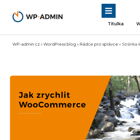
Přeskočit
na
obsah
Titulka
W
WP-admin.cz
»
WordPress blog
»
Rádce pro správce
»
Stránka 