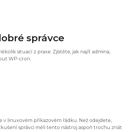
dobré správce
kolik situací z praxe. Zjistěte, jak najít admina,
nout WP-cron.
e v linuxovém příkazovém řádku. Než odejdete,
 zkušení správci měli tento nástroj aspoň trochu znát