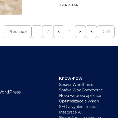
22.4.2024
Předchozí
1
2
3
4
5
6
Další
Know-how
Správa WordPress
Správa WooCommerce
WordPress.
Nová webová aplikace
Optimalizace a výkon
SEO a vyhledatelnost
Integrace AI
Bezpečnost a ochrana