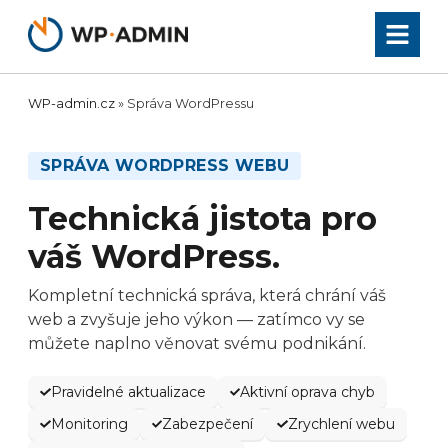
Přeskočit
na
obsah
WP-admin.cz
»
Správa WordPressu
SPRÁVA WORDPRESS WEBU
Technická jistota pro
váš WordPress.
Kompletní technická správa, která chrání váš
web a zvyšuje jeho výkon — zatímco vy se
můžete naplno věnovat svému podnikání.
Pravidelné aktualizace
Aktivní oprava chyb
Monitoring
Zabezpečení
Zrychlení webu