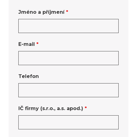
Jméno a příjmení
*
E-mail
*
Telefon
IČ firmy (s.r.o., a.s. apod.)
*