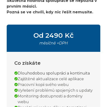
Skutečná hodnota spolupráce se nepozná v
prvním měsíci.
Pozná se ve chvíli, kdy nic řešit nemusíte.
Od 2490 Kč
měsíčně +DPH
Co získáte
Dlouhodobou spolupráci a kontinuita
Zajištěné aktualizace celé aplikace
Pracovní kopii svého webu
Vyřešení problémů spojených s updaty
Monitoring dostupnosti a domény
webu