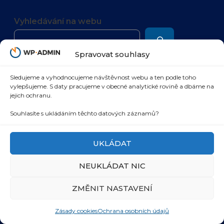
Vyhledávání na webu
Spravovat souhlasy
Sledujeme a vyhodnocujeme návštěvnost webu a ten podle toho
vylepšujeme. S daty pracujeme v obecné analytické rovině a dbáme na
Fakturační a kontaktní údaje
jejich ochranu.
WP-admin.cz s.r.o.
pomoc@wp-admin.cz
Souhlasíte s ukládáním těchto datových záznamů?
IČ: 05985480
UKLÁDAT
DIČ: CZ05985480
Dolní náměstí 305/21, Opava 746 01
NEUKLÁDAT NIC
Know-how
O společnosti
ZMĚNIT NASTAVENÍ
Správa WordPress
Případové studie
Správa
Reference
WooCommerce
Spolupracujeme
Zásady cookies
Ochrana osobních údajů
Nová webová
O nás