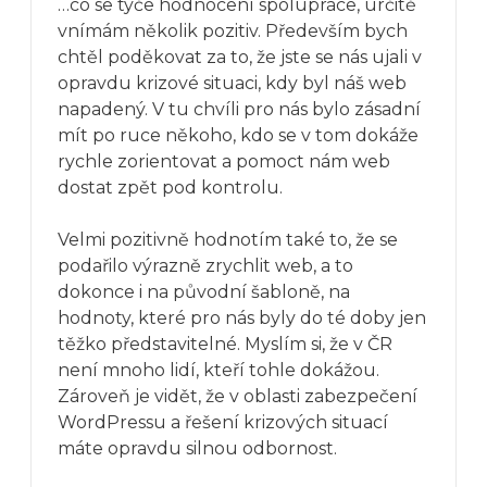
…co se týče hodnocení spolupráce, určitě
vnímám několik pozitiv. Především bych
chtěl poděkovat za to, že jste se nás ujali v
opravdu krizové situaci, kdy byl náš web
napadený. V tu chvíli pro nás bylo zásadní
mít po ruce někoho, kdo se v tom dokáže
rychle zorientovat a pomoct nám web
dostat zpět pod kontrolu.
Velmi pozitivně hodnotím také to, že se
podařilo výrazně zrychlit web, a to
dokonce i na původní šabloně, na
hodnoty, které pro nás byly do té doby jen
těžko představitelné. Myslím si, že v ČR
není mnoho lidí, kteří tohle dokážou.
Zároveň je vidět, že v oblasti zabezpečení
WordPressu a řešení krizových situací
máte opravdu silnou odbornost.